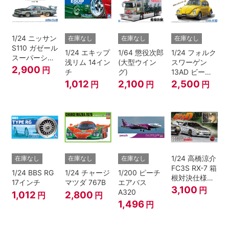
1/24 ニッサン
在庫なし
在庫なし
在庫なし
S110 ガゼール
1/24 エキップ
1/64 懲役次郎
1/24 フォルク
スーパーシル
浅リム 14イン
(大型ウイン
スワーゲン
エット '81
2,900
円
チ
グ)
13AD ビート
ル 1303S '73
1,012
2,100
2,500
円
円
円
1/24 高橋涼介
在庫なし
在庫なし
在庫なし
FC3S RX-7 箱
1/24 BBS RG
1/24 チャージ
1/200 ピーチ
根対決仕様
17インチ
マツダ 767B
エアバス
『頭文字D』
3,100
円
A320
1,012
2,800
円
円
1,496
円