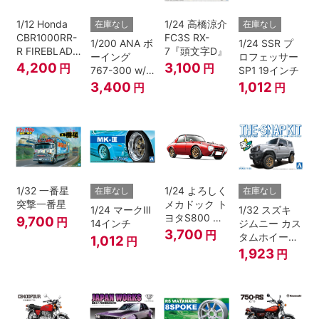
1/12 Honda
1/24 高橋涼介
在庫なし
在庫なし
CBR1000RR-
FC3S RX-
1/200 ANA ボ
1/24 SSR プ
R FIREBLADE
7『頭文字D』
ーイング
ロフェッサー
SP 30th
4,200
3,100
円
円
767-300 w/
SP1 19インチ
Anniversary
ウイングレッ
3,400
1,012
円
円
ト “B767就航
40周年”
1/32 一番星
1/24 よろしく
在庫なし
在庫なし
突撃一番星
メカドック ト
1/24 マークⅢ
1/32 スズキ
ヨタS800 女
9,700
円
14インチ
ジムニー カス
暴小町仕様
3,700
円
タムホイール
1,012
円
40周年記念パ
(シルキーシル
1,923
円
ッケージバー
バーメタリッ
ジョン
ク)