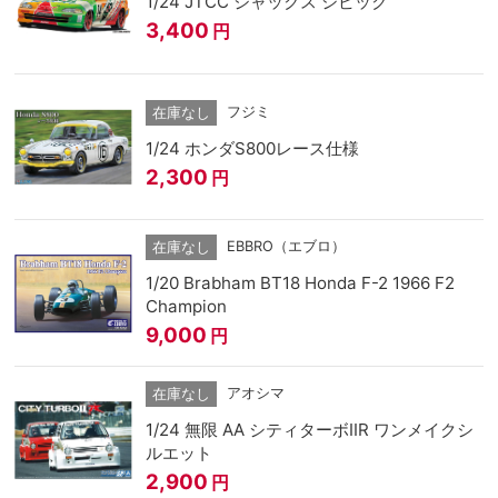
1/24 JTCC ジャックス シビック
3,400
円
フジミ
在庫なし
1/24 ホンダS800レース仕様
2,300
円
EBBRO（エブロ）
在庫なし
1/20 Brabham BT18 Honda F-2 1966 F2
Champion
9,000
円
アオシマ
在庫なし
1/24 無限 AA シティターボⅡR ワンメイクシ
ルエット
2,900
円