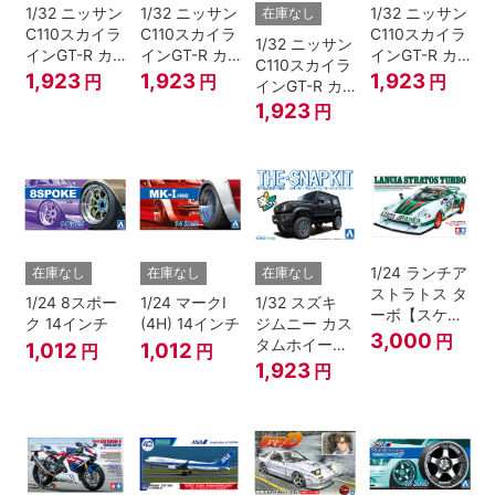
1/32 ニッサン
1/32 ニッサン
1/32 ニッサン
在庫なし
C110スカイラ
C110スカイラ
C110スカイラ
1/32 ニッサン
インGT-R カ
インGT-R カ
インGT-R カ
C110スカイラ
スタム(シルバ
スタム(メタリ
スタム(ホワイ
1,923
1,923
1,923
円
円
円
インGT-R カ
ー)
ックパープル)
ト)
スタム(メタリ
1,923
円
ックブルー)
1/24 ランチア
在庫なし
在庫なし
在庫なし
ストラトス タ
1/24 8スポー
1/24 マークI
1/32 スズキ
ーボ【スケー
ク 14インチ
(4H) 14インチ
ジムニー カス
ルモデル限
3,000
円
タムホイール
1,012
1,012
円
円
定】
(ブルーイッシ
1,923
円
ュブラックパ
ール3)