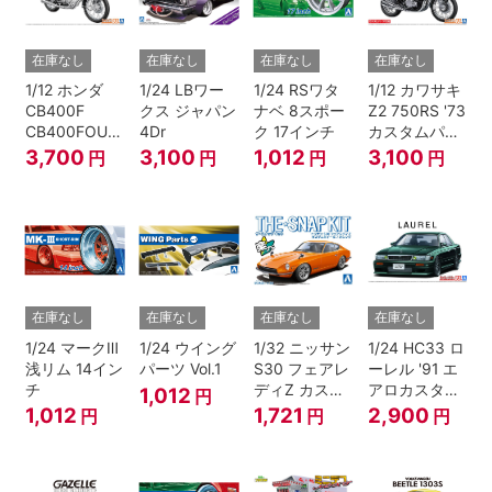
在庫なし
在庫なし
在庫なし
在庫なし
1/12 ホンダ
1/24 LBワー
1/24 RSワタ
1/12 カワサキ
CB400F
クス ジャパン
ナベ 8スポー
Z2 750RS '73
CB400FOUR
4Dr
ク 17インチ
カスタムパー
'74
ツ付き
3,700
3,100
1,012
3,100
円
円
円
円
在庫なし
在庫なし
在庫なし
在庫なし
1/24 マークⅢ
1/24 ウイング
1/32 ニッサン
1/24 HC33 ロ
浅リム 14イン
パーツ Vol.1
S30 フェアレ
ーレル '91 エ
チ
ディZ カスタ
アロカスタム
1,012
円
ムホイール(オ
（ニッサン）
1,012
1,721
2,900
円
円
円
レンジ)