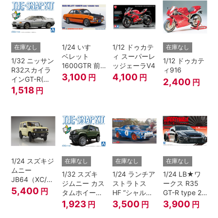
1/24 いすゞ
1/12 ドゥカテ
在庫なし
在庫なし
ベレット
ィ スーパーレ
1/32 ニッサン
1/12 ドゥカテ
1600GTR 前
ッジェーラV4
R32スカイラ
ィ916
期型（1969）
3,100
4,100
円
円
インGT-R(ス
2,400
円
パークシルバ
1,518
円
ー)
1/24 スズキジ
在庫なし
在庫なし
在庫なし
ムニー
1/32 スズキ
1/24 ランチア
1/24 LB★ワ
JB64（XC/シ
ジムニー カス
ストラトス
ークス R35
フォンアイボ
5,400
円
タムホイール
HF “シャルド
GT-R type 2
リーメタリッ
(ジャングルグ
ネ”
Ver.2
1,923
3,500
3,900
円
円
円
ク）
リーン)