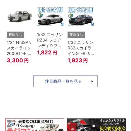
1/32 ニッサン
在庫なし
在庫なし
RZ34 フェア
1/24 NISSAN
1/32 ニッサン
レディZ(ブリ
スカイライン
R32スカイラ
リアントシル
1,822
円
2000GT-R ス
インGT-R カ
バー)
トリートカス
スタムホイー
3,300
1,923
円
円
タム
ル(ブラックパ
ールメタリッ
ク)
注目商品一覧を見る