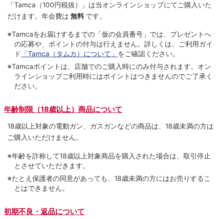
「Tamca
（100円税抜）
」は当オンラインショップにてご購⼊いた
だけます。
年会費は
無料
です。
※Tamcaをお届けするまでの「仮の会員番号」では、プレゼントへ
の応募や、ポイントの付与は⾏えません。詳しくは、ご利⽤ガイ
ド
「Tamca（タムカ）について」
をご確認ください。
※Tamcaポイントは、店舗でのご購⼊時にのみ付与されます。オン
ラインショップご利用時にはポイントはつきませんのでご了承く
ださい。
年齢制限（18歳以上）商品について
18歳以上対象の電動ガン、ガスガンなどの商品は、18歳未満の方は
ご購入いただけません。
※年齢を詐称して18歳以上対象商品を購入された場合は、取引停止
とさせていただきます。
※たとえ保護者の同意があっても、18歳未満の方にはお売りするこ
とはできません。
初期不良・返品について