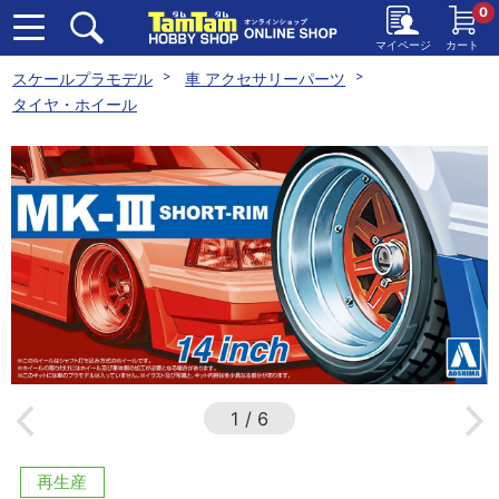
0
マイページ
カート
スケールプラモデル
車 アクセサリーパーツ
タイヤ・ホイール
1
/
6
再生産