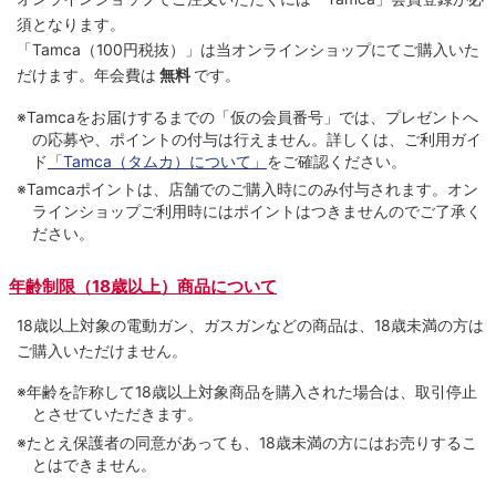
須となります。
「Tamca
（100円税抜）
」は当オンラインショップにてご購⼊いた
だけます。
年会費は
無料
です。
※Tamcaをお届けするまでの「仮の会員番号」では、プレゼントへ
の応募や、ポイントの付与は⾏えません。詳しくは、ご利⽤ガイ
ド
「Tamca（タムカ）について」
をご確認ください。
※Tamcaポイントは、店舗でのご購⼊時にのみ付与されます。オン
ラインショップご利用時にはポイントはつきませんのでご了承く
ださい。
年齢制限（18歳以上）商品について
18歳以上対象の電動ガン、ガスガンなどの商品は、18歳未満の方は
ご購入いただけません。
※年齢を詐称して18歳以上対象商品を購入された場合は、取引停止
とさせていただきます。
※たとえ保護者の同意があっても、18歳未満の方にはお売りするこ
とはできません。