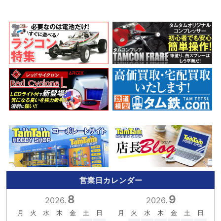
営業日カレンダー
8
9
2026.
2026.
月
火
水
木
金
土
日
月
火
水
木
金
土
日