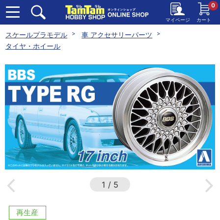
0
マイページ
カート
スケールプラモデル
車 アクセサリーパーツ
タイヤ・ホイール
1
/
5
再生産