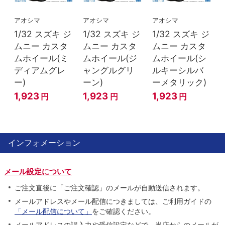
アオシマ
アオシマ
アオシマ
1/32 スズキ ジ
1/32 スズキ ジ
1/32 スズキ ジ
ムニー カスタ
ムニー カスタ
ムニー カスタ
ムホイール(ミ
ムホイール(ジ
ムホイール(シ
ディアムグレ
ャングルグリ
ルキーシルバ
ー)
ーン)
ーメタリック)
1,923
1,923
1,923
円
円
円
インフォメーション
メール設定について
ご注文直後に「ご注文確認」のメールが自動送信されます。
メールアドレスやメール配信につきましては、ご利用ガイドの
「メール配信について」
をご確認ください。
メールアドレスの誤入力や受信設定などで、当店からのメールが