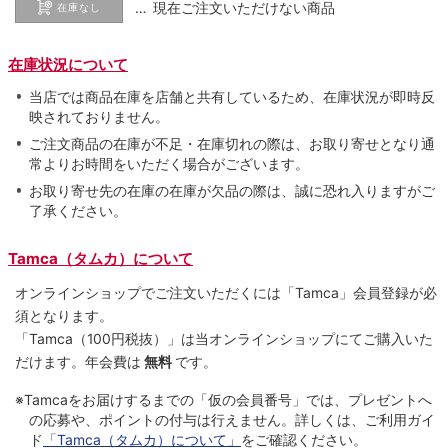
… 現在ご注文いただけない商品
在庫なし
在庫状況について
当店では商品在庫を店舗と共有しているため、在庫状況が即時反
映されておりません。
ご注文商品の在庫が不足・在庫切れの際は、お取り寄せとなり通
常よりお時間をいただく場合がございます。
お取り寄せ先の在庫の在庫が欠品の際は、誠に恐れ入りますがご
了承ください。
Tamca（タムカ）について
オンラインショップでご注⽂いただくには「Tamca」会員登録が必
須となります。
「Tamca
（100円税抜）
」は当オンラインショップにてご購⼊いた
だけます。
年会費は
無料
です。
※Tamcaをお届けするまでの「仮の会員番号」では、プレゼントへ
の応募や、ポイントの付与は⾏えません。詳しくは、ご利⽤ガイ
ド
「Tamca（タムカ）について」
をご確認ください。