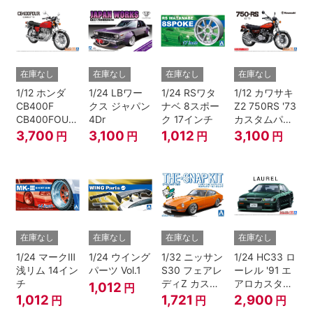
在庫なし
在庫なし
在庫なし
在庫なし
1/12 ホンダ
1/24 LBワー
1/24 RSワタ
1/12 カワサキ
CB400F
クス ジャパン
ナベ 8スポー
Z2 750RS '73
CB400FOUR
4Dr
ク 17インチ
カスタムパー
'74
ツ付き
3,700
3,100
1,012
3,100
円
円
円
円
在庫なし
在庫なし
在庫なし
在庫なし
1/24 マークⅢ
1/24 ウイング
1/32 ニッサン
1/24 HC33 ロ
浅リム 14イン
パーツ Vol.1
S30 フェアレ
ーレル '91 エ
チ
ディZ カスタ
アロカスタム
1,012
円
ムホイール(オ
（ニッサン）
1,012
1,721
2,900
円
円
円
レンジ)