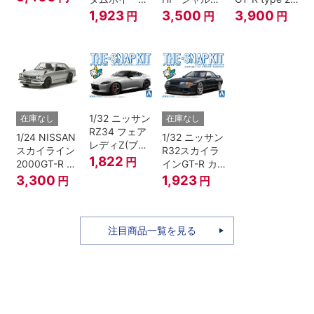
リーメタリッ
(ジャングルグ
ネ”
Ver.2
1,923
3,500
3,900
円
円
円
ク）
リーン)
1/32 ニッサン
在庫なし
在庫なし
RZ34 フェア
1/24 NISSAN
1/32 ニッサン
レディZ(ブリ
スカイライン
R32スカイラ
リアントシル
1,822
円
2000GT-R ス
インGT-R カ
バー)
トリートカス
スタムホイー
3,300
1,923
円
円
タム
ル(ブラックパ
ールメタリッ
ク)
注目商品一覧を見る