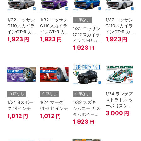
1/32 ニッサン
1/32 ニッサン
1/32 ニッサン
在庫なし
C110スカイラ
C110スカイラ
C110スカイラ
1/32 ニッサン
インGT-R カ
インGT-R カ
インGT-R カ
C110スカイラ
スタム(シルバ
スタム(メタリ
スタム(ホワイ
1,923
1,923
1,923
円
円
円
インGT-R カ
ー)
ックパープル)
ト)
スタム(メタリ
1,923
円
ックブルー)
1/24 ランチア
在庫なし
在庫なし
在庫なし
ストラトス タ
1/24 8スポー
1/24 マークI
1/32 スズキ
ーボ【スケー
ク 14インチ
(4H) 14インチ
ジムニー カス
ルモデル限
3,000
円
タムホイール
1,012
1,012
円
円
定】
(ブルーイッシ
1,923
円
ュブラックパ
ール3)