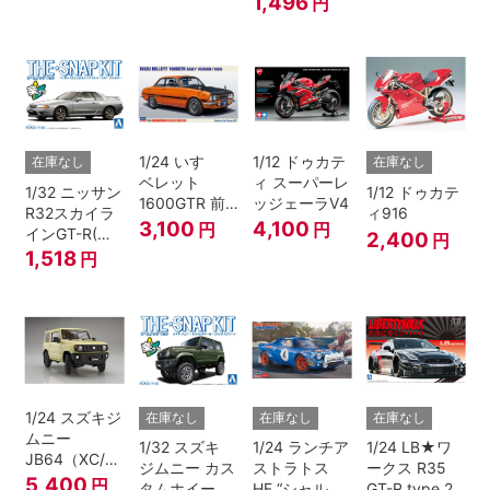
1,496
円
1/24 いすゞ
1/12 ドゥカテ
在庫なし
在庫なし
ベレット
ィ スーパーレ
1/32 ニッサン
1/12 ドゥカテ
1600GTR 前
ッジェーラV4
R32スカイラ
ィ916
期型（1969）
3,100
4,100
円
円
インGT-R(ス
2,400
円
パークシルバ
1,518
円
ー)
1/24 スズキジ
在庫なし
在庫なし
在庫なし
ムニー
1/32 スズキ
1/24 ランチア
1/24 LB★ワ
JB64（XC/シ
ジムニー カス
ストラトス
ークス R35
フォンアイボ
5,400
円
タムホイール
HF “シャルド
GT-R type 2