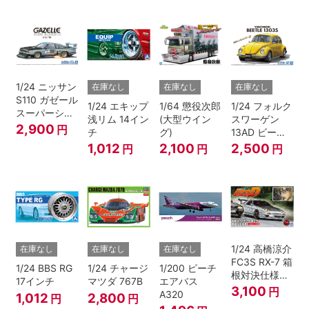
1/24 ニッサン
在庫なし
在庫なし
在庫なし
S110 ガゼール
1/24 エキップ
1/64 懲役次郎
1/24 フォルク
スーパーシル
浅リム 14イン
(大型ウイン
スワーゲン
エット '81
2,900
円
チ
グ)
13AD ビート
ル 1303S '73
1,012
2,100
2,500
円
円
円
1/24 高橋涼介
在庫なし
在庫なし
在庫なし
FC3S RX-7 箱
1/24 BBS RG
1/24 チャージ
1/200 ピーチ
根対決仕様
17インチ
マツダ 767B
エアバス
『頭文字D』
3,100
円
A320
1,012
2,800
円
円