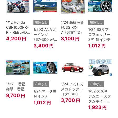
1/12 Honda
1/24 高橋涼介
在庫なし
在庫なし
CBR1000RR-
FC3S RX-
1/200 ANA ボ
1/24 SSR プ
R FIREBLADE
7『頭文字D』
ーイング
ロフェッサー
SP 30th
4,200
3,100
円
円
767-300 w/
SP1 19インチ
Anniversary
ウイングレッ
3,400
1,012
円
円
ト “B767就航
40周年”
1/32 一番星
1/24 よろしく
在庫なし
在庫なし
突撃一番星
メカドック ト
1/24 マークⅢ
1/32 スズキ
ヨタS800 女
9,700
円
14インチ
ジムニー カス
暴小町仕様
3,700
円
タムホイール
1,012
円
40周年記念パ
(シルキーシル
1,923
円
ッケージバー
バーメタリッ
ジョン
ク)