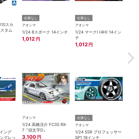
ハセガ
在庫なし
在庫なし
110スカ
1/2
アオシマ
アオシマ
カスタム
EP7
1/24 8スポーク 14インチ
1/24 マークI (4H) 14イン
ア） 
チ
1,012
円
ー”
3,3
1,012
円
アオシマ
在庫なし
在庫
1/24 高橋涼介 FC3S RX-
アオシマ
アオシ
7『頭文字D』
ボーイング
1/24 SSR プロフェッサー
1/3
3,100
円
ウイングレッ
SP1 19インチ
ライン