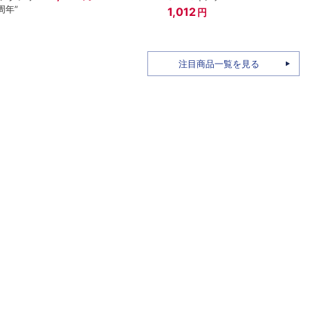
周年”
ール(
1,012
円
1,92
注目商品一覧を見る