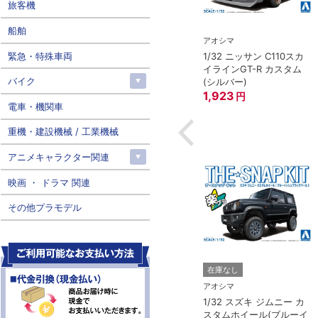
旅客機
船舶
アオシマ
アオシマ
緊急・特殊車両
1/32 ニッサン RZ34 フェ
1/32 ニッサン C110スカ
MIYA）
アレディZ(ブリリアント
イラインGT-R カスタム
ISSAN スカイライ
バイク
シルバー)
(シルバー)
GT-R ストリート
1,822
1,923
円
円
電車・機関車
円
重機・建設機械 / 工業機械
アニメキャラクター関連
映画 ・ ドラマ 関連
その他プラモデル
在庫なし
アオシマ
1/32 スズキ ジムニー カ
スタムホイール(ブルーイ