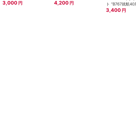
3,000
4,200
円
円
ト “B767就航40
3,400
円