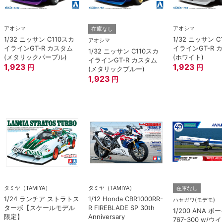
アオシマ
アオシマ
在庫なし
1/32 ニッサン C110スカ
1/32 ニッサン C
アオシマ
イラインGT-R カスタム
イラインGT-R 
1/32 ニッサン C110スカ
(メタリックパープル)
(ホワイト)
イラインGT-R カスタム
1,923
1,923
円
円
(メタリックブルー)
1,923
円
タミヤ（TAMIYA）
タミヤ（TAMIYA）
在庫なし
1/24 ランチア ストラトス
1/12 Honda CBR1000RR-
ハセガワ(モデモ)
ターボ【スケールモデル
R FIREBLADE SP 30th
1/200 ANA 
限定】
Anniversary
767-300 w/