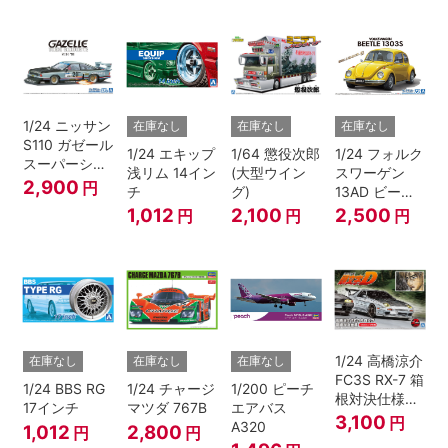
1/24 ニッサン
在庫なし
在庫なし
在庫なし
S110 ガゼール
1/24 エキップ
1/64 懲役次郎
1/24 フォルク
スーパーシル
浅リム 14イン
(大型ウイン
スワーゲン
エット '81
2,900
円
チ
グ)
13AD ビート
ル 1303S '73
1,012
2,100
2,500
円
円
円
1/24 高橋涼介
在庫なし
在庫なし
在庫なし
FC3S RX-7 箱
1/24 BBS RG
1/24 チャージ
1/200 ピーチ
根対決仕様
17インチ
マツダ 767B
エアバス
『頭文字D』
3,100
円
A320
1,012
2,800
円
円