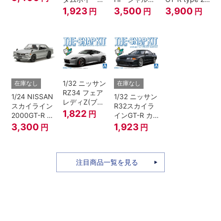
リーメタリッ
(ジャングルグ
ネ”
Ver.2
1,923
3,500
3,900
円
円
円
ク）
リーン)
1/32 ニッサン
在庫なし
在庫なし
RZ34 フェア
1/24 NISSAN
1/32 ニッサン
レディZ(ブリ
スカイライン
R32スカイラ
リアントシル
1,822
円
2000GT-R ス
インGT-R カ
バー)
トリートカス
スタムホイー
3,300
1,923
円
円
タム
ル(ブラックパ
ールメタリッ
ク)
注目商品一覧を見る