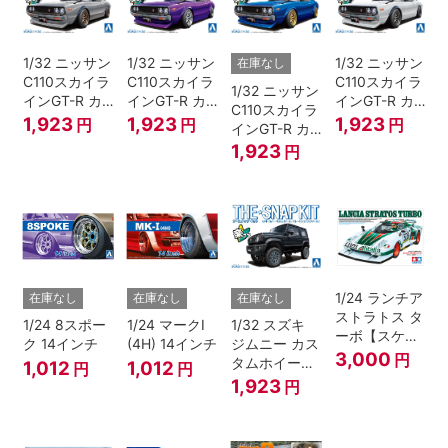
1/32 ニッサン
1/32 ニッサン
1/32 ニッサン
在庫なし
C110スカイラ
C110スカイラ
C110スカイラ
1/32 ニッサン
インGT-R カ
インGT-R カ
インGT-R カ
C110スカイラ
スタム(シルバ
スタム(メタリ
スタム(ホワイ
1,923
1,923
1,923
円
円
円
インGT-R カ
ー)
ックパープル)
ト)
スタム(メタリ
1,923
円
ックブルー)
1/24 ランチア
在庫なし
在庫なし
在庫なし
ストラトス タ
1/24 8スポー
1/24 マークI
1/32 スズキ
ーボ【スケー
ク 14インチ
(4H) 14インチ
ジムニー カス
ルモデル限
3,000
円
タムホイール
1,012
1,012
円
円
定】
(ブルーイッシ
1,923
円
ュブラックパ
ール3)