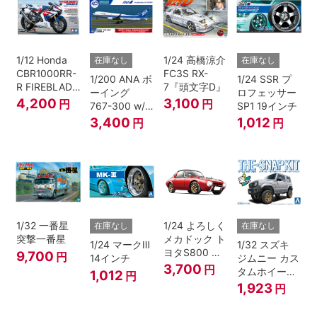
1/12 Honda
1/24 高橋涼介
在庫なし
在庫なし
CBR1000RR-
FC3S RX-
1/200 ANA ボ
1/24 SSR プ
R FIREBLADE
7『頭文字D』
ーイング
ロフェッサー
SP 30th
4,200
3,100
円
円
767-300 w/
SP1 19インチ
Anniversary
ウイングレッ
3,400
1,012
円
円
ト “B767就航
40周年”
1/32 一番星
1/24 よろしく
在庫なし
在庫なし
突撃一番星
メカドック ト
1/24 マークⅢ
1/32 スズキ
ヨタS800 女
9,700
円
14インチ
ジムニー カス
暴小町仕様
3,700
円
タムホイール
1,012
円
40周年記念パ
(シルキーシル
1,923
円
ッケージバー
バーメタリッ
ジョン
ク)