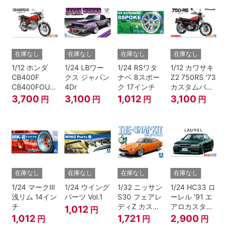
在庫なし
在庫なし
在庫なし
在庫なし
1/12 ホンダ
1/24 LBワー
1/24 RSワタ
1/12 カワサキ
CB400F
クス ジャパン
ナベ 8スポー
Z2 750RS '73
CB400FOUR
4Dr
ク 17インチ
カスタムパー
'74
ツ付き
3,700
3,100
1,012
3,100
円
円
円
円
在庫なし
在庫なし
在庫なし
在庫なし
1/24 マークⅢ
1/24 ウイング
1/32 ニッサン
1/24 HC33 ロ
浅リム 14イン
パーツ Vol.1
S30 フェアレ
ーレル '91 エ
チ
ディZ カスタ
アロカスタム
1,012
円
ムホイール(オ
（ニッサン）
1,012
1,721
2,900
円
円
円
レンジ)