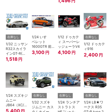
1,496
円
1/24 いすゞ
1/12 ドゥカテ
在庫なし
在庫なし
ベレット
ィ スーパーレ
1/32 ニッサン
1/12 ドゥカテ
1600GTR 前
ッジェーラV4
R32スカイラ
ィ916
期型（1969）
3,100
4,100
円
円
インGT-R(ス
2,400
円
パークシルバ
1,518
円
ー)
1/24 スズキジ
在庫なし
在庫なし
在庫なし
ムニー
1/32 スズキ
1/24 ランチア
1/24 LB★ワ
JB64（XC/シ
ジムニー カス
ストラトス
ークス R35
フォンアイボ
5,400
円
タムホイール
HF “シャルド
GT-R type 2