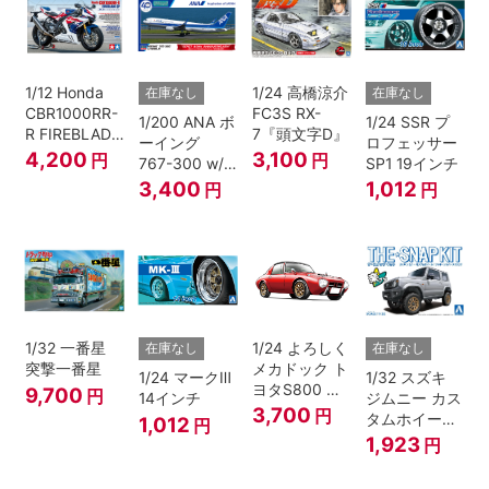
1/12 Honda
1/24 高橋涼介
在庫なし
在庫なし
CBR1000RR-
FC3S RX-
1/200 ANA ボ
1/24 SSR プ
R FIREBLADE
7『頭文字D』
ーイング
ロフェッサー
SP 30th
4,200
3,100
円
円
767-300 w/
SP1 19インチ
Anniversary
ウイングレッ
3,400
1,012
円
円
ト “B767就航
40周年”
1/32 一番星
1/24 よろしく
在庫なし
在庫なし
突撃一番星
メカドック ト
1/24 マークⅢ
1/32 スズキ
ヨタS800 女
9,700
円
14インチ
ジムニー カス
暴小町仕様
3,700
円
タムホイール
1,012
円
40周年記念パ
(シルキーシル
1,923
円
ッケージバー
バーメタリッ
ジョン
ク)