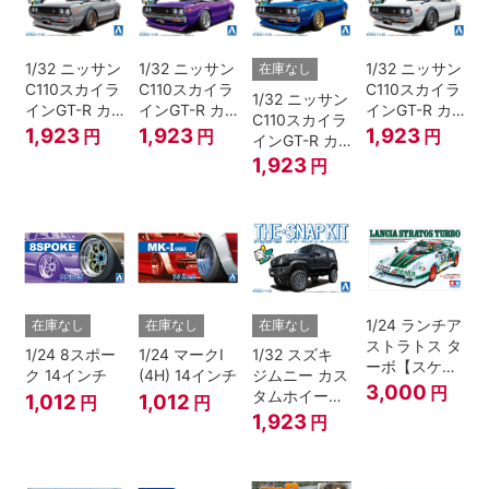
1/32 ニッサン
1/32 ニッサン
1/32 ニッサン
在庫なし
C110スカイラ
C110スカイラ
C110スカイラ
1/32 ニッサン
インGT-R カ
インGT-R カ
インGT-R カ
C110スカイラ
スタム(シルバ
スタム(メタリ
スタム(ホワイ
1,923
1,923
1,923
円
円
円
インGT-R カ
ー)
ックパープル)
ト)
スタム(メタリ
1,923
円
ックブルー)
1/24 ランチア
在庫なし
在庫なし
在庫なし
ストラトス タ
1/24 8スポー
1/24 マークI
1/32 スズキ
ーボ【スケー
ク 14インチ
(4H) 14インチ
ジムニー カス
ルモデル限
3,000
円
タムホイール
1,012
1,012
円
円
定】
(ブルーイッシ
1,923
円
ュブラックパ
ール3)