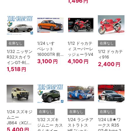
1,496
円
1/24 いすゞ
1/12 ドゥカテ
在庫なし
在庫なし
ベレット
ィ スーパーレ
1/32 ニッサン
1/12 ドゥカテ
1600GTR 前
ッジェーラV4
R32スカイラ
ィ916
期型（1969）
3,100
4,100
円
円
インGT-R(ス
2,400
円
パークシルバ
1,518
円
ー)
1/24 スズキジ
在庫なし
在庫なし
在庫なし
ムニー
1/32 スズキ
1/24 ランチア
1/24 LB★ワ
JB64（XC/シ
ジムニー カス
ストラトス
ークス R35
フォンアイボ
5,400
円
タムホイール
HF “シャルド
GT-R type 2