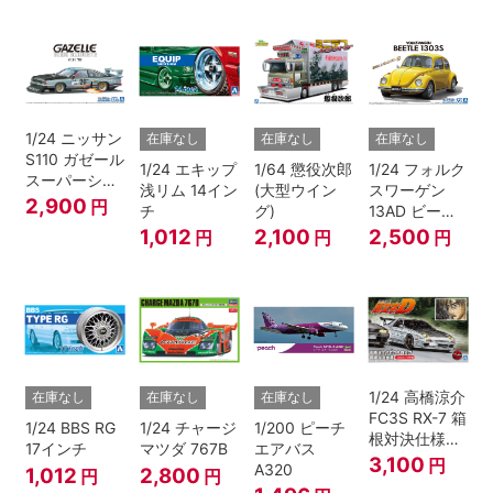
1/24 ニッサン
在庫なし
在庫なし
在庫なし
S110 ガゼール
1/24 エキップ
1/64 懲役次郎
1/24 フォルク
スーパーシル
浅リム 14イン
(大型ウイン
スワーゲン
エット '81
2,900
円
チ
グ)
13AD ビート
ル 1303S '73
1,012
2,100
2,500
円
円
円
1/24 高橋涼介
在庫なし
在庫なし
在庫なし
FC3S RX-7 箱
1/24 BBS RG
1/24 チャージ
1/200 ピーチ
根対決仕様
17インチ
マツダ 767B
エアバス
『頭文字D』
3,100
円
A320
1,012
2,800
円
円