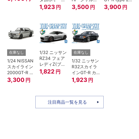
リーメタリッ
(ジャングルグ
ネ”
Ver.2
1,923
3,500
3,900
円
円
円
ク）
リーン)
1/32 ニッサン
在庫なし
在庫なし
RZ34 フェア
1/24 NISSAN
1/32 ニッサン
レディZ(ブリ
スカイライン
R32スカイラ
リアントシル
1,822
円
2000GT-R ス
インGT-R カ
バー)
トリートカス
スタムホイー
3,300
1,923
円
円
タム
ル(ブラックパ
ールメタリッ
ク)
注目商品一覧を見る