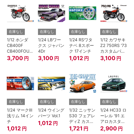
在庫なし
在庫なし
在庫なし
在庫なし
1/12 ホンダ
1/24 LBワー
1/24 RSワタ
1/12 カワサキ
CB400F
クス ジャパン
ナベ 8スポー
Z2 750RS '73
CB400FOUR
4Dr
ク 17インチ
カスタムパー
'74
ツ付き
3,700
3,100
1,012
3,100
円
円
円
円
在庫なし
在庫なし
在庫なし
在庫なし
1/24 マークⅢ
1/24 ウイング
1/32 ニッサン
1/24 HC33 ロ
浅リム 14イン
パーツ Vol.1
S30 フェアレ
ーレル '91 エ
チ
ディZ カスタ
アロカスタム
1,012
円
ムホイール(オ
（ニッサン）
1,012
1,721
2,900
円
円
円
レンジ)