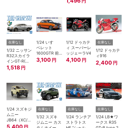
1,496
円
1/24 いすゞ
1/12 ドゥカテ
在庫なし
在庫なし
ベレット
ィ スーパーレ
1/32 ニッサン
1/12 ドゥカテ
1600GTR 前
ッジェーラV4
R32スカイラ
ィ916
期型（1969）
3,100
4,100
円
円
インGT-R(ス
2,400
円
パークシルバ
1,518
円
ー)
1/24 スズキジ
在庫なし
在庫なし
在庫なし
ムニー
1/32 スズキ
1/24 ランチア
1/24 LB★ワ
JB64（XC/シ
ジムニー カス
ストラトス
ークス R35
フォンアイボ
5,400
円
タムホイール
HF “シャルド
GT-R type 2