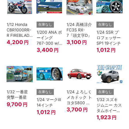
1/12 Honda
1/24 高橋涼介
在庫なし
在庫なし
CBR1000RR-
FC3S RX-
1/200 ANA ボ
1/24 SSR プ
R FIREBLADE
7『頭文字D』
ーイング
ロフェッサー
SP 30th
4,200
3,100
円
円
767-300 w/
SP1 19インチ
Anniversary
ウイングレッ
3,400
1,012
円
円
ト “B767就航
40周年”
1/32 一番星
1/24 よろしく
在庫なし
在庫なし
突撃一番星
メカドック ト
1/24 マークⅢ
1/32 スズキ
ヨタS800 女
9,700
円
14インチ
ジムニー カス
暴小町仕様
3,700
円
タムホイール
1,012
円
40周年記念パ
(シルキーシル
1,923
円
ッケージバー
バーメタリッ
ジョン
ク)