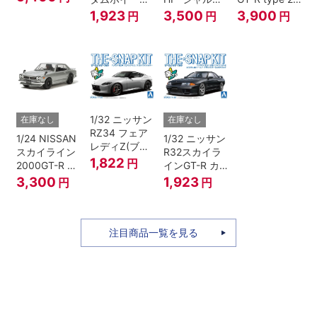
リーメタリッ
(ジャングルグ
ネ”
Ver.2
1,923
3,500
3,900
円
円
円
ク）
リーン)
1/32 ニッサン
在庫なし
在庫なし
RZ34 フェア
1/24 NISSAN
1/32 ニッサン
レディZ(ブリ
スカイライン
R32スカイラ
リアントシル
1,822
円
2000GT-R ス
インGT-R カ
バー)
トリートカス
スタムホイー
3,300
1,923
円
円
タム
ル(ブラックパ
ールメタリッ
ク)
注目商品一覧を見る