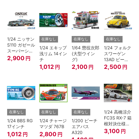
1/24 ニッサン
在庫なし
在庫なし
在庫なし
S110 ガゼール
1/24 エキップ
1/64 懲役次郎
1/24 フォルク
スーパーシル
浅リム 14イン
(大型ウイン
スワーゲン
エット '81
2,900
円
チ
グ)
13AD ビート
ル 1303S '73
1,012
2,100
2,500
円
円
円
1/24 高橋涼介
在庫なし
在庫なし
在庫なし
FC3S RX-7 箱
1/24 BBS RG
1/24 チャージ
1/200 ピーチ
根対決仕様
17インチ
マツダ 767B
エアバス
『頭文字D』
3,100
円
A320
1,012
2,800
円
円