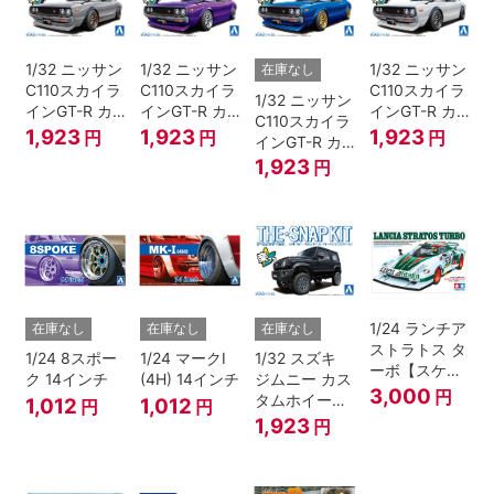
1/32 ニッサン
1/32 ニッサン
1/32 ニッサン
在庫なし
C110スカイラ
C110スカイラ
C110スカイラ
1/32 ニッサン
インGT-R カ
インGT-R カ
インGT-R カ
C110スカイラ
スタム(シルバ
スタム(メタリ
スタム(ホワイ
1,923
1,923
1,923
円
円
円
インGT-R カ
ー)
ックパープル)
ト)
スタム(メタリ
1,923
円
ックブルー)
1/24 ランチア
在庫なし
在庫なし
在庫なし
ストラトス タ
1/24 8スポー
1/24 マークI
1/32 スズキ
ーボ【スケー
ク 14インチ
(4H) 14インチ
ジムニー カス
ルモデル限
3,000
円
タムホイール
1,012
1,012
円
円
定】
(ブルーイッシ
1,923
円
ュブラックパ
ール3)