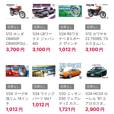
在庫なし
在庫なし
在庫なし
在庫なし
1/12 ホンダ
1/24 LBワー
1/24 RSワタ
1/12 カワサキ
CB400F
クス ジャパン
ナベ 8スポー
Z2 750RS '73
CB400FOUR
4Dr
ク 17インチ
カスタムパー
'74
ツ付き
3,700
3,100
1,012
3,100
円
円
円
円
在庫なし
在庫なし
在庫なし
在庫なし
1/24 マークⅢ
1/24 ウイング
1/32 ニッサン
1/24 HC33 ロ
浅リム 14イン
パーツ Vol.1
S30 フェアレ
ーレル '91 エ
チ
ディZ カスタ
アロカスタム
1,012
円
ムホイール(オ
（ニッサン）
1,012
1,721
2,900
円
円
円
レンジ)