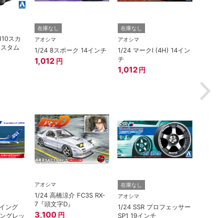
ハセガ
在庫なし
在庫なし
110スカ
1/2
アオシマ
アオシマ
カスタム
EP7
1/24 8スポーク 14インチ
1/24 マークI (4H) 14イン
ア） 
チ
1,012
円
ー”
3,3
1,012
円
アオシマ
在庫なし
在庫
1/24 高橋涼介 FC3S RX-
アオシマ
アオシ
7『頭文字D』
ボーイング
1/24 SSR プロフェッサー
1/3
3,100
円
ウイングレッ
SP1 19インチ
ライン