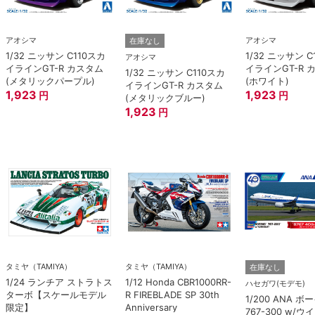
アオシマ
アオシマ
在庫なし
1/32 ニッサン C110スカ
1/32 ニッサン C
アオシマ
イラインGT-R カスタム
イラインGT-R 
1/32 ニッサン C110スカ
(メタリックパープル)
(ホワイト)
イラインGT-R カスタム
1,923
1,923
円
円
(メタリックブルー)
1,923
円
タミヤ（TAMIYA）
タミヤ（TAMIYA）
在庫なし
1/24 ランチア ストラトス
1/12 Honda CBR1000RR-
ハセガワ(モデモ)
ターボ【スケールモデル
R FIREBLADE SP 30th
1/200 ANA 
限定】
Anniversary
767-300 w/