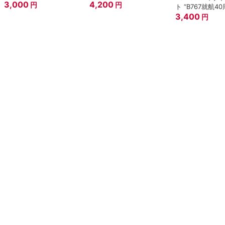
3,000
4,200
円
円
ト “B767就航40
3,400
円