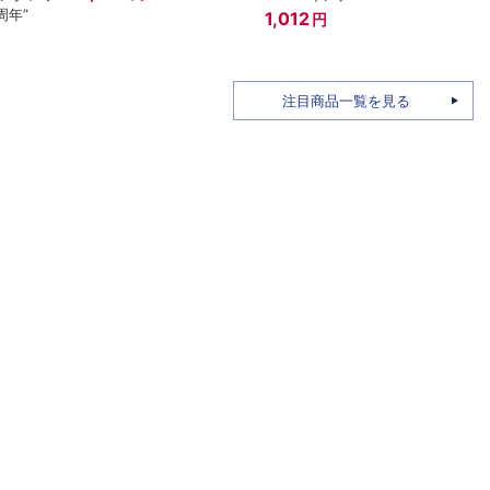
周年”
ール(
1,012
円
1,92
注目商品一覧を見る