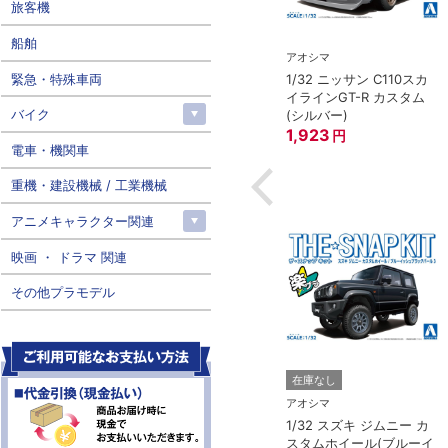
旅客機
船舶
アオシマ
アオシマ
緊急・特殊車両
1/32 ニッサン RZ34 フェ
1/32 ニッサン C110スカ
MIYA）
アレディZ(ブリリアント
イラインGT-R カスタム
ISSAN スカイライ
バイク
シルバー)
(シルバー)
GT-R ストリート
1,822
1,923
円
円
電車・機関車
円
重機・建設機械 / 工業機械
アニメキャラクター関連
映画 ・ ドラマ 関連
その他プラモデル
在庫なし
アオシマ
1/32 スズキ ジムニー カ
スタムホイール(ブルーイ