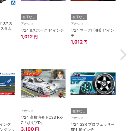
ハセガ
在庫なし
在庫なし
110スカ
1/2
アオシマ
アオシマ
カスタム
EP7
1/24 8スポーク 14インチ
1/24 マークI (4H) 14イン
ア） 
チ
1,012
円
ー”
3,3
1,012
円
アオシマ
在庫なし
在庫
1/24 高橋涼介 FC3S RX-
アオシマ
アオシ
7『頭文字D』
ボーイング
1/24 SSR プロフェッサー
1/3
3,100
円
ウイングレッ
SP1 19インチ
ライン