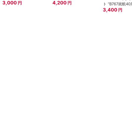
3,000
4,200
円
円
ト “B767就航40
3,400
円