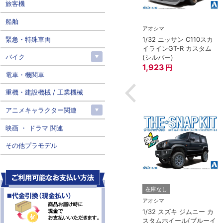
旅客機
船舶
アオシマ
アオシマ
緊急・特殊車両
1/32 ニッサン RZ34 フェ
1/32 ニッサン C110スカ
MIYA）
アレディZ(ブリリアント
イラインGT-R カスタム
ISSAN スカイライ
バイク
シルバー)
(シルバー)
GT-R ストリート
1,822
1,923
円
円
電車・機関車
円
重機・建設機械 / 工業機械
アニメキャラクター関連
映画 ・ ドラマ 関連
その他プラモデル
在庫なし
アオシマ
1/32 スズキ ジムニー カ
スタムホイール(ブルーイ