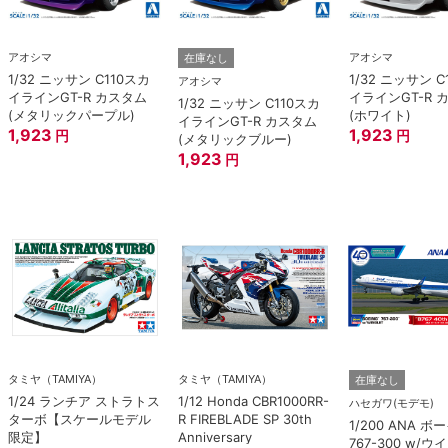
アオシマ
アオシマ
在庫なし
1/32 ニッサン C110スカ
1/32 ニッサン C
アオシマ
イラインGT-R カスタム
イラインGT-R 
1/32 ニッサン C110スカ
(メタリックパープル)
(ホワイト)
イラインGT-R カスタム
1,923
1,923
円
円
(メタリックブルー)
1,923
円
タミヤ（TAMIYA）
タミヤ（TAMIYA）
在庫なし
1/24 ランチア ストラトス
1/12 Honda CBR1000RR-
ハセガワ(モデモ)
ターボ【スケールモデル
R FIREBLADE SP 30th
1/200 ANA 
限定】
Anniversary
767-300 w/