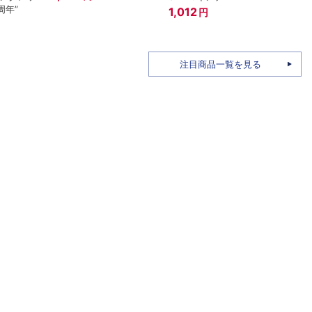
周年”
ール(
1,012
円
1,92
注目商品一覧を見る