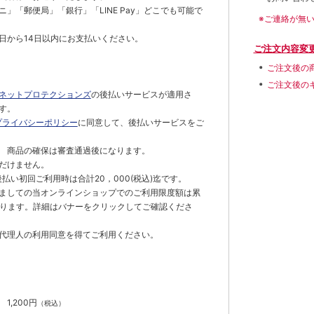
」「郵便局」「銀行」「LINE Pay」どこでも可能で
※ご連絡が無
日から14日以内にお支払いください。
ご注文内容変
ご注文後の
ご注文後の
ネットプロテクションズ
の後払いサービスが適用さ
す。
プライバシーポリシー
に同意して、後払いサービスをご
 商品の確保は審査通過後になります。
だけません。
払い初回ご利用時は合計20，000(税込)迄です。
ましての当オンラインショップでのご利用限度額は累
でとなります。詳細はバナーをクリックしてご確認くださ
代理人の利用同意を得てご利用ください。
）
】
1,200円
（税込）