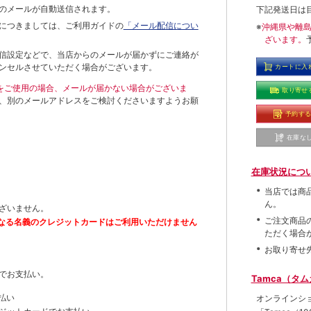
のメールが自動送信されます。
下記発送日は
につきましては、ご利用ガイドの
「メール配信につい
※
沖縄県や離
ざいます。
信設定などで、当店からのメールが届かずにご連絡が
ンセルさせていただく場合がございます。
カートに入
ールをご使用の場合、メールが届かない場合がございま
取り寄せ
、別のメールアドレスをご検討くださいますようお願
予約す
在庫な
在庫状況につ
当店では商
ん。
ざいません。
ご注文商品
なる名義のクレジットカードはご利用いただけません
ただく場合
お取り寄せ
でお支払い。
Tamca（タ
払い
オンラインシ