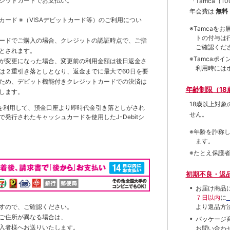
ジットカードでお支払い。
「Tamca
（1
年会費は
無料
トカード
※（VISAデビットカード等）
のご利用につい
※Tamca
トの付与は
ードでご購入の場合、クレジットの認証時点で、ご指
ご確認くだ
とされます。
※Tamca
が変更になった場合、変更前の利用金額は後日返金さ
利用時には
は２重引き落としとなり、返金までに最大で60日を要
ため、デビット機能付きクレジットカードでの決済は
年齢制限（18
します。
18歳以上対
を利用して、預金口座より即時代金引き落としがされ
せん。
発行されたキャッシュカードを使用したJ-Debitシ
※年齢を詐称
ます。
※たとえ保護
初期不良・返
お届け商品
７日以内
に
すので、ご確認ください。
より返品方
ご住所が異なる場合は、
パッケージ
入者様へお送りいたします。
お問い合わ