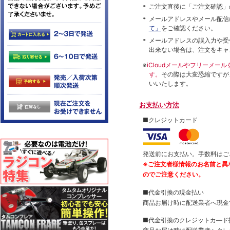
ご注文直後に「ご注文確認」
メールアドレスやメール配信
て」
をご確認ください。
メールアドレスの誤入力や受
出来ない場合は、注文をキャ
※
iCloudメールやフリーメ
す。
その際は大変恐縮ですが
いいたします。
お支払い方法
■クレジットカード
発送前にお支払い。手数料はご
※ご注文者様情報のお名前と異
のでご注意ください。
■代金引換の現金払い
商品お届け時に配送業者へ現金
■代金引換のクレジットカ―ド