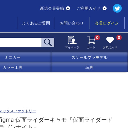
新規会員登録
ご利用ガイド
よくあるご質問
お問い合わせ
会員ログイン
0
0
マイページ
カート
お気に入り
ミニカー
スケールプラモデル
カラー工具
玩具
マックスファクトリー
figma 仮面ライダーキャモ『仮面ライダード
ラゴンナイト』