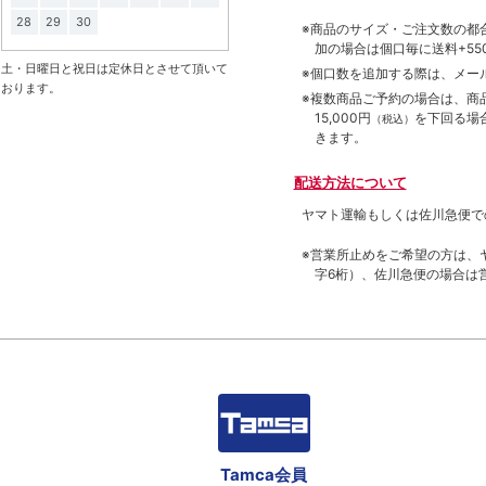
28
29
30
※商品のサイズ・ご注文数の都
加の場合は個口毎に送料+550
土・日曜日と祝日は定休日とさせて頂いて
※個口数を追加する際は、メー
おります。
※複数商品ご予約の場合は、商品合
15,000円
を下回る場
（税込）
きます。
配送方法について
ヤマト運輸もしくは佐川急便で
※営業所止めをご希望の方は、
字6桁）、佐川急便の場合は
Tamca会員