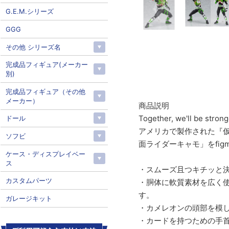
G.E.M.シリーズ
GGG
その他 シリーズ名
完成品フィギュア(メーカー
別)
完成品フィギュア（その他
メーカー）
商品説明
Together, we'll 
ドール
アメリカで製作された『
ソフビ
面ライダーキャモ」をfig
ケース・ディスプレイベー
ス
・スムーズ且つキチッと決
カスタムパーツ
・胴体に軟質素材を広く
す。
ガレージキット
・カメレオンの頭部を模
・カードを持つための手首