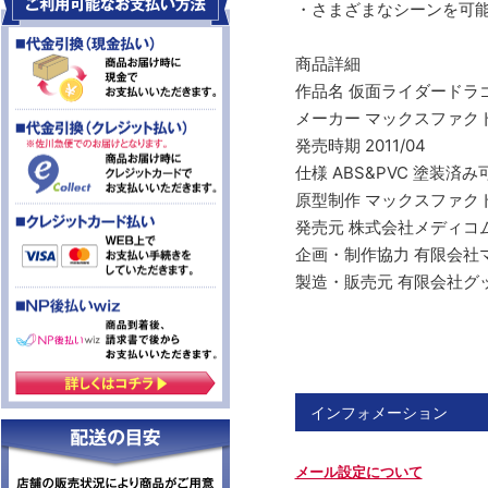
・さまざまなシーンを可能
商品詳細
作品名 仮面ライダードラ
メーカー マックスファク
発売時期 2011/04
仕様 ABS&PVC 塗装
原型制作 マックスファク
発売元 株式会社メディコ
企画・制作協力 有限会社
製造・販売元 有限会社グ
インフォメーション
メール設定について