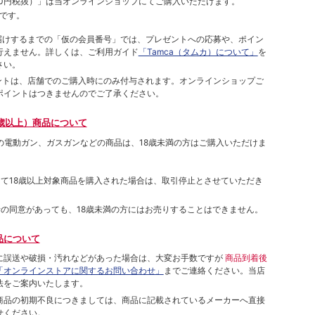
00円税抜）
」は当オンラインショップにてご購⼊いただけます。
です。
をお届けするまでの「仮の会員番号」では、プレゼントへの応募や、ポイン
⾏えません。詳しくは、ご利⽤ガイド
「Tamca（タムカ）について」
を
さい。
ポイントは、店舗でのご購⼊時にのみ付与されます。オンラインショップご
ポイントはつきませんのでご了承ください。
歳以上）商品について
象の電動ガン、ガスガンなどの商品は、18歳未満の方はご購入いただけま
して18歳以上対象商品を購入された場合は、取引停止とさせていただき
者の同意があっても、18歳未満の方にはお売りすることはできません。
品について
に誤送や破損・汚れなどがあった場合は、大変お手数ですが
商品到着後
「オンラインストアに関するお問い合わせ」
までご連絡ください。当店
法をご案内いたします。
商品の初期不良につきましては、商品に記載されているメーカーへ直接
せください。