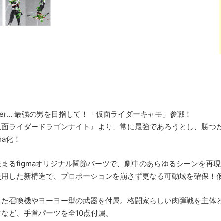
be stronger… 最強の男を目指して！「仮面ライダーキャモ」参戦！
仮面ライダードラゴンナイト』より、常に最強であろうとし、勝つ
ma化！
まるfigmaオリジナル関節パーツで、劇中のあらゆるシーンを再現
使用した新構造で、プロポーションを崩さず更なる可動域を確保！
した召喚機やヨーヨー型の武器を付属。格闘家らしい肉弾戦を主体
など、手首パーツを全10点付属。