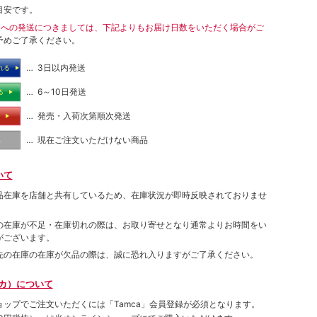
目安です。
島への発送につきましては、下記よりもお届け日数をいただく場合がご
予めご了承ください。
… 3日以内発送
れる
… 6～10日発送
る
… 発売・入荷次第順次発送
る
… 現在ご注文いただけない商品
し
いて
品在庫を店舗と共有しているため、在庫状況が即時反映されておりませ
の在庫が不足・在庫切れの際は、お取り寄せとなり通常よりお時間をい
がございます。
先の在庫の在庫が欠品の際は、誠に恐れ入りますがご了承ください。
ムカ）について
ョップでご注⽂いただくには「Tamca」会員登録が必須となります。