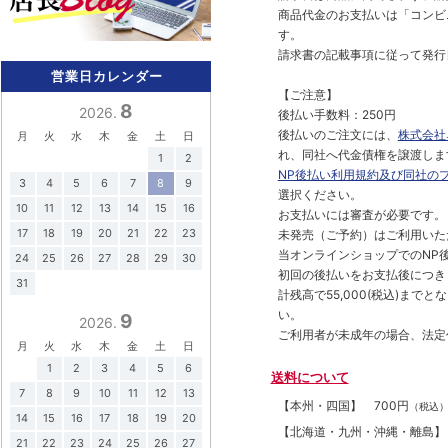
商品代金のお支払いは「コンビニ
す。
請求書の記載事項に従って発行
営業日カレンダー
【ご注意】
8
2026.
後払い手数料：250円
後払いのご注文には、
株式会社
月
火
水
木
金
土
日
れ、同社へ代金債権を譲渡しま
1
2
NP後払い利用規約及び同社の
3
4
5
6
7
8
9
選択ください。
10
11
12
13
14
15
16
お支払いには審査が必要です。
17
18
19
20
21
22
23
未発売（ご予約）はご利用いた
当オンラインショップでのNP後
24
25
26
27
28
29
30
初回の後払いをお支払後につき
31
計残高で55,000(税込)ま
い。
9
2026.
ご利用者が未成年の場合、法定
月
火
水
木
金
土
日
1
2
3
4
5
6
送料について
7
8
9
10
11
12
13
【本州・四国】
700円
（税込
14
15
16
17
18
19
20
【北海道・九州・沖縄・離島
21
22
23
24
25
26
27