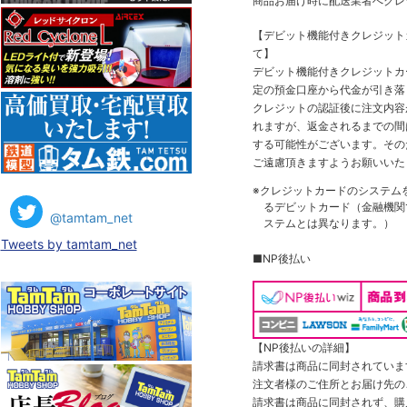
商品お届け時に配送業者へクレ
【デビット機能付きクレジッ
て】
デビット機能付きクレジットカ
定の預金口座から代金が引き落
クレジットの認証後に注文内容
れますが、返金されるまでの間
する可能性がございます。その
ご遠慮頂きますようお願いいた
※クレジットカードのシステム
るデビットカード（金融機関で
@tamtam_net
ステムとは異なります。）
Tweets by tamtam_net
■NP後払い
【NP後払いの詳細】
請求書は商品に同封されていま
注文者様のご住所とお届け先の
請求書は商品に同封されず、購