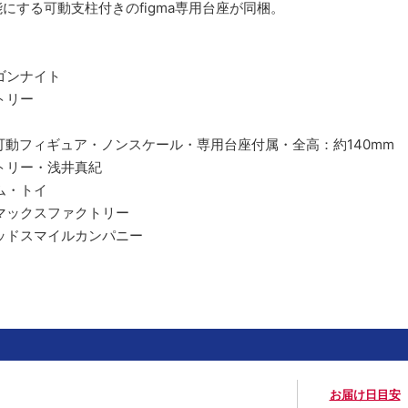
にする可動支柱付きのfigma専用台座が同梱。
ゴンナイト
トリー
済み可動フィギュア・ノンスケール・専用台座付属・全高：約140mm
トリー・浅井真紀
ム・トイ
マックスファクトリー
ッドスマイルカンパニー
お届け日目安