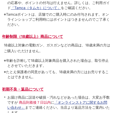
の応募や、ポイントの付与は⾏えません。詳しくは、ご利⽤ガイ
ド
「Tamca（タムカ）について」
をご確認ください。
※Tamcaポイントは、店舗でのご購⼊時にのみ付与されます。オン
ラインショップご利用時にはポイントはつきませんのでご了承く
ださい。
年齢制限（18歳以上）商品について
18歳以上対象の電動ガン、ガスガンなどの商品は、18歳未満の方は
ご購入いただけません。
※年齢を詐称して18歳以上対象商品を購入された場合は、取引停止
とさせていただきます。
※たとえ保護者の同意があっても、18歳未満の方にはお売りするこ
とはできません。
初期不良・返品について
お届け商品に誤送や破損・汚れなどがあった場合は、大変お手数
ですが
商品到着後７日以内
に
「オンラインストアに関するお問
い合わせ」
までご連絡ください。当店より返品方法をご案内いた
します。