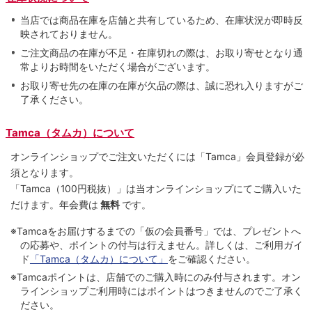
当店では商品在庫を店舗と共有しているため、在庫状況が即時反
映されておりません。
ご注文商品の在庫が不足・在庫切れの際は、お取り寄せとなり通
常よりお時間をいただく場合がございます。
お取り寄せ先の在庫の在庫が欠品の際は、誠に恐れ入りますがご
了承ください。
Tamca（タムカ）について
オンラインショップでご注⽂いただくには「Tamca」会員登録が必
須となります。
「Tamca
（100円税抜）
」は当オンラインショップにてご購⼊いた
だけます。
年会費は
無料
です。
※Tamcaをお届けするまでの「仮の会員番号」では、プレゼントへ
の応募や、ポイントの付与は⾏えません。詳しくは、ご利⽤ガイ
ド
「Tamca（タムカ）について」
をご確認ください。
※Tamcaポイントは、店舗でのご購⼊時にのみ付与されます。オン
ラインショップご利用時にはポイントはつきませんのでご了承く
ださい。