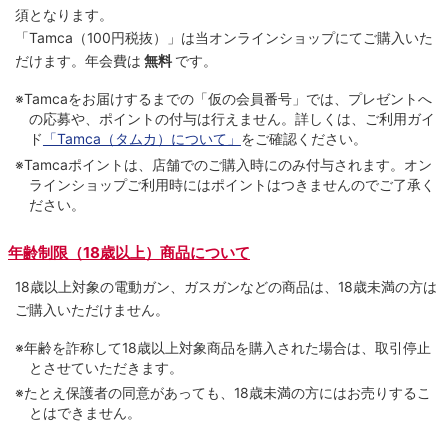
須となります。
「Tamca
（100円税抜）
」は当オンラインショップにてご購⼊いた
だけます。
年会費は
無料
です。
※Tamcaをお届けするまでの「仮の会員番号」では、プレゼントへ
の応募や、ポイントの付与は⾏えません。詳しくは、ご利⽤ガイ
ド
「Tamca（タムカ）について」
をご確認ください。
※Tamcaポイントは、店舗でのご購⼊時にのみ付与されます。オン
ラインショップご利用時にはポイントはつきませんのでご了承く
ださい。
年齢制限（18歳以上）商品について
18歳以上対象の電動ガン、ガスガンなどの商品は、18歳未満の方は
ご購入いただけません。
※年齢を詐称して18歳以上対象商品を購入された場合は、取引停止
とさせていただきます。
※たとえ保護者の同意があっても、18歳未満の方にはお売りするこ
とはできません。