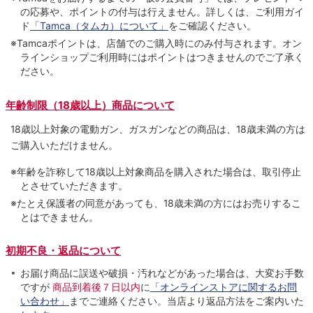
の応募や、ポイントの付与は⾏えません。詳しくは、ご利⽤ガイ
ド
「Tamca（タムカ）について」
をご確認ください。
※Tamcaポイントは、店舗でのご購⼊時にのみ付与されます。オン
ラインショップご利用時にはポイントはつきませんのでご了承く
ださい。
年齢制限（18歳以上）商品について
18歳以上対象の電動ガン、ガスガンなどの商品は、18歳未満の方は
ご購入いただけません。
※年齢を詐称して18歳以上対象商品を購入された場合は、取引停止
とさせていただきます。
※たとえ保護者の同意があっても、18歳未満の方にはお売りするこ
とはできません。
初期不良・返品について
お届け商品に誤送や破損・汚れなどがあった場合は、大変お手数
ですが
商品到着後７日以内
に
「オンラインストアに関するお問
い合わせ」
までご連絡ください。当店より返品方法をご案内いた