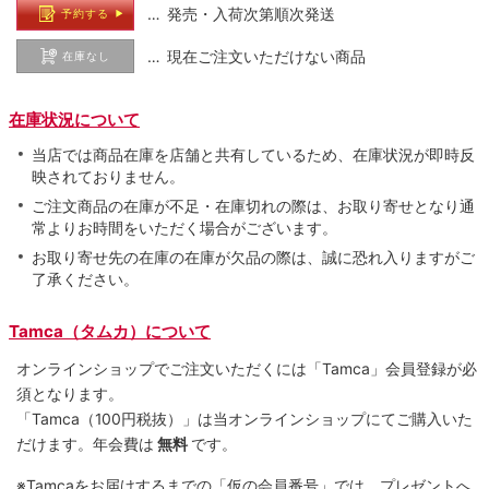
… 発売・入荷次第順次発送
予約する
… 現在ご注文いただけない商品
在庫なし
在庫状況について
当店では商品在庫を店舗と共有しているため、在庫状況が即時反
映されておりません。
ご注文商品の在庫が不足・在庫切れの際は、お取り寄せとなり通
常よりお時間をいただく場合がございます。
お取り寄せ先の在庫の在庫が欠品の際は、誠に恐れ入りますがご
了承ください。
Tamca（タムカ）について
オンラインショップでご注⽂いただくには「Tamca」会員登録が必
須となります。
「Tamca
（100円税抜）
」は当オンラインショップにてご購⼊いた
だけます。
年会費は
無料
です。
※Tamcaをお届けするまでの「仮の会員番号」では、プレゼントへ