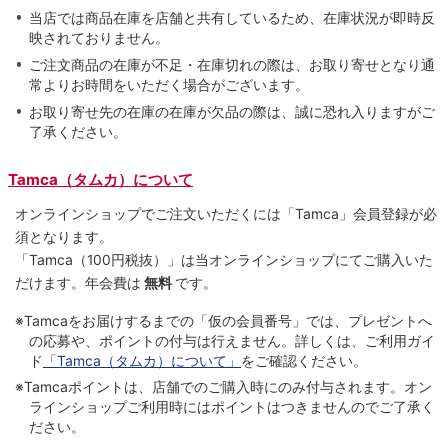
当店では商品在庫を店舗と共有しているため、在庫状況が即時反
映されておりません。
ご注文商品の在庫が不足・在庫切れの際は、お取り寄せとなり通
常よりお時間をいただく場合がございます。
お取り寄せ先の在庫の在庫が欠品の際は、誠に恐れ入りますがご
了承ください。
Tamca（タムカ）について
オンラインショップでご注⽂いただくには「Tamca」会員登録が必
須となります。
「Tamca
（100円税抜）
」は当オンラインショップにてご購⼊いた
だけます。
年会費は
無料
です。
※Tamcaをお届けするまでの「仮の会員番号」では、プレゼントへ
の応募や、ポイントの付与は⾏えません。詳しくは、ご利⽤ガイ
ド
「Tamca（タムカ）について」
をご確認ください。
※Tamcaポイントは、店舗でのご購⼊時にのみ付与されます。オン
ラインショップご利用時にはポイントはつきませんのでご了承く
ださい。