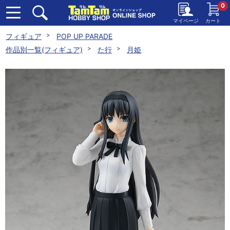
0
マイページ
カート
フィギュア
POP UP PARADE
作品別一覧(フィギュア)
た行
月姫