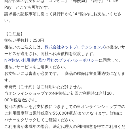
商品代金のお支払いは「コンビニ」「郵便局」「銀行」「LINE
Pay」どこでも可能です。
請求書の記載事項に従って発行日から14日以内にお支払いくださ
い。
【ご注意】
後払い手数料：250円
後払いのご注文には、
株式会社ネットプロテクションズ
の後払いサ
ービスが適用され、同社へ代金債権を譲渡します。
NP後払い利用規約及び同社のプライバシーポリシー
に同意して、
後払いサービスをご選択ください。
お支払いには審査が必要です。 商品の確保は審査通過後になりま
す。
未発売（ご予約）はご利用いただけません。
当オンラインショップでのNP後払い初回ご利用時は合計20，
000(税込)迄です。
初回の後払いをお支払後につきましての当オンラインショップでの
ご利用限度額は累計残高で55,000(税込)までとなります。詳細は
バナーをクリックしてご確認ください。
ご利用者が未成年の場合、法定代理人の利用同意を得てご利用くだ