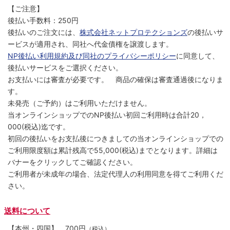
【ご注意】
後払い手数料：250円
後払いのご注文には、
株式会社ネットプロテクションズ
の後払いサ
ービスが適用され、同社へ代金債権を譲渡します。
NP後払い利用規約及び同社のプライバシーポリシー
に同意して、
後払いサービスをご選択ください。
お支払いには審査が必要です。 商品の確保は審査通過後になりま
す。
未発売（ご予約）はご利用いただけません。
当オンラインショップでのNP後払い初回ご利用時は合計20，
000(税込)迄です。
初回の後払いをお支払後につきましての当オンラインショップでの
ご利用限度額は累計残高で55,000(税込)までとなります。詳細は
バナーをクリックしてご確認ください。
ご利用者が未成年の場合、法定代理人の利用同意を得てご利用くだ
さい。
送料について
【本州・四国】
700円
（税込）