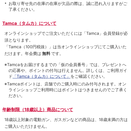
お取り寄せ先の在庫の在庫が欠品の際は、誠に恐れ入りますがご
了承ください。
Tamca（タムカ）について
オンラインショップでご注⽂いただくには「Tamca」会員登録が必
須となります。
「Tamca
（100円税抜）
」は当オンラインショップにてご購⼊いた
だけます。
年会費は
無料
です。
※Tamcaをお届けするまでの「仮の会員番号」では、プレゼントへ
の応募や、ポイントの付与は⾏えません。詳しくは、ご利⽤ガイ
ド
「Tamca（タムカ）について」
をご確認ください。
※Tamcaポイントは、店舗でのご購⼊時にのみ付与されます。オン
ラインショップご利用時にはポイントはつきませんのでご了承く
ださい。
年齢制限（18歳以上）商品について
18歳以上対象の電動ガン、ガスガンなどの商品は、18歳未満の方は
ご購入いただけません。