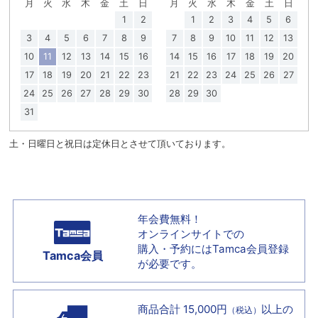
月
火
水
木
金
土
日
月
火
水
木
金
土
日
1
2
1
2
3
4
5
6
3
4
5
6
7
8
9
7
8
9
10
11
12
13
10
11
12
13
14
15
16
14
15
16
17
18
19
20
17
18
19
20
21
22
23
21
22
23
24
25
26
27
24
25
26
27
28
29
30
28
29
30
31
土・日曜日と祝日は定休日とさせて頂いております。
年会費無料！
オンラインサイトでの
購入・予約には
Tamca会員登録
Tamca会員
が必要です。
商品合計 15,000円
以上の
（税込）