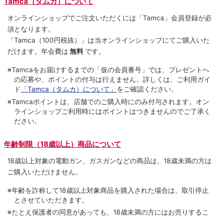
Tamca（タムカ）について
オンラインショップでご注⽂いただくには「Tamca」会員登録が必
須となります。
「Tamca
（100円税抜）
」は当オンラインショップにてご購⼊いた
だけます。
年会費は
無料
です。
※Tamcaをお届けするまでの「仮の会員番号」では、プレゼントへ
の応募や、ポイントの付与は⾏えません。詳しくは、ご利⽤ガイ
ド
「Tamca（タムカ）について」
をご確認ください。
※Tamcaポイントは、店舗でのご購⼊時にのみ付与されます。オン
ラインショップご利用時にはポイントはつきませんのでご了承く
ださい。
年齢制限（18歳以上）商品について
18歳以上対象の電動ガン、ガスガンなどの商品は、18歳未満の方は
ご購入いただけません。
※年齢を詐称して18歳以上対象商品を購入された場合は、取引停止
とさせていただきます。
※たとえ保護者の同意があっても、18歳未満の方にはお売りするこ