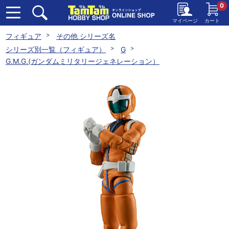
0
マイページ
カート
フィギュア
その他 シリーズ名
シリーズ別一覧（フィギュア）
G
G.M.G.(ガンダムミリタリージェネレーション）