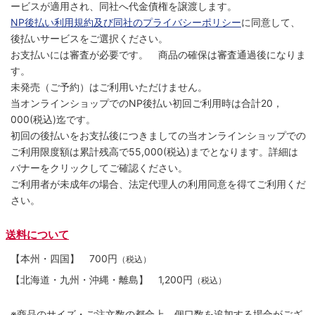
ービスが適用され、同社へ代金債権を譲渡します。
NP後払い利用規約及び同社のプライバシーポリシー
に同意して、
後払いサービスをご選択ください。
お支払いには審査が必要です。 商品の確保は審査通過後になりま
す。
未発売（ご予約）はご利用いただけません。
当オンラインショップでのNP後払い初回ご利用時は合計20，
000(税込)迄です。
初回の後払いをお支払後につきましての当オンラインショップでの
ご利用限度額は累計残高で55,000(税込)までとなります。詳細は
バナーをクリックしてご確認ください。
ご利用者が未成年の場合、法定代理人の利用同意を得てご利用くだ
さい。
送料について
【本州・四国】
700円
（税込）
【北海道・九州・沖縄・離島】
1,200円
（税込）
※商品のサイズ・ご注文数の都合上、個口数を追加する場合がござ