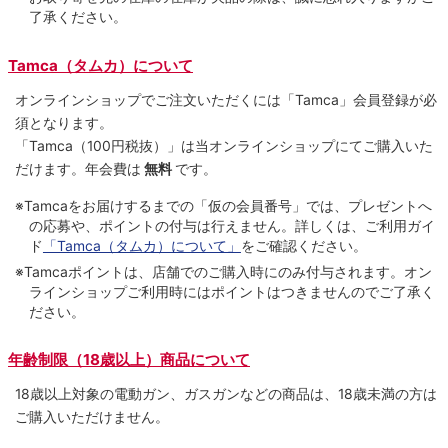
了承ください。
Tamca（タムカ）について
オンラインショップでご注⽂いただくには「Tamca」会員登録が必
須となります。
「Tamca
（100円税抜）
」は当オンラインショップにてご購⼊いた
だけます。
年会費は
無料
です。
※Tamcaをお届けするまでの「仮の会員番号」では、プレゼントへ
の応募や、ポイントの付与は⾏えません。詳しくは、ご利⽤ガイ
ド
「Tamca（タムカ）について」
をご確認ください。
※Tamcaポイントは、店舗でのご購⼊時にのみ付与されます。オン
ラインショップご利用時にはポイントはつきませんのでご了承く
ださい。
年齢制限（18歳以上）商品について
18歳以上対象の電動ガン、ガスガンなどの商品は、18歳未満の方は
ご購入いただけません。