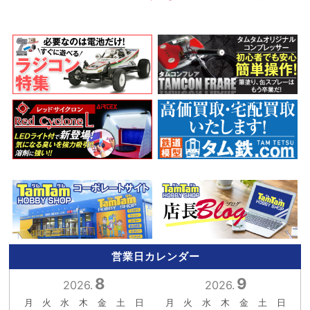
営業日カレンダー
8
9
2026.
2026.
月
火
水
木
金
土
日
月
火
水
木
金
土
日