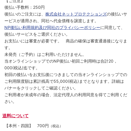
【ご注意】
後払い手数料：250円
後払いのご注文には、
株式会社ネットプロテクションズ
の後払いサ
ービスが適用され、同社へ代金債権を譲渡します。
NP後払い利用規約及び同社のプライバシーポリシー
に同意して、
後払いサービスをご選択ください。
お支払いには審査が必要です。 商品の確保は審査通過後になりま
す。
未発売（ご予約）はご利用いただけません。
当オンラインショップでのNP後払い初回ご利用時は合計20，
000(税込)迄です。
初回の後払いをお支払後につきましての当オンラインショップでの
ご利用限度額は累計残高で55,000(税込)までとなります。詳細は
バナーをクリックしてご確認ください。
ご利用者が未成年の場合、法定代理人の利用同意を得てご利用くだ
さい。
送料について
【本州・四国】
700円
（税込）