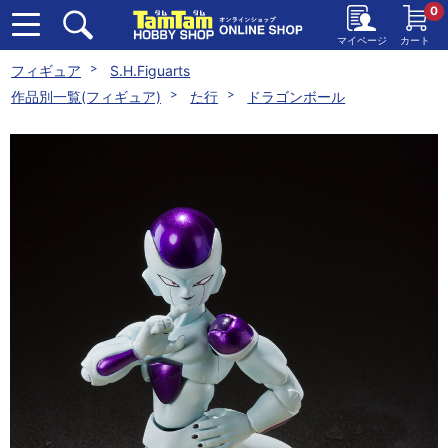
0
マイページ
カート
フィギュア
S.H.Figuarts
作品別一覧(フィギュア)
た行
ドラゴンボール