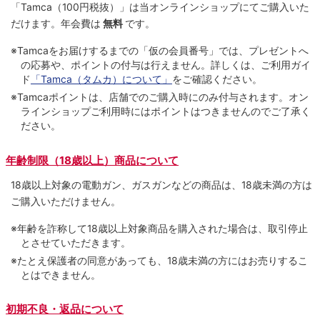
「Tamca
（100円税抜）
」は当オンラインショップにてご購⼊いた
だけます。
年会費は
無料
です。
※Tamcaをお届けするまでの「仮の会員番号」では、プレゼントへ
の応募や、ポイントの付与は⾏えません。詳しくは、ご利⽤ガイ
ド
「Tamca（タムカ）について」
をご確認ください。
※Tamcaポイントは、店舗でのご購⼊時にのみ付与されます。オン
ラインショップご利用時にはポイントはつきませんのでご了承く
ださい。
年齢制限（18歳以上）商品について
18歳以上対象の電動ガン、ガスガンなどの商品は、18歳未満の方は
ご購入いただけません。
※年齢を詐称して18歳以上対象商品を購入された場合は、取引停止
とさせていただきます。
※たとえ保護者の同意があっても、18歳未満の方にはお売りするこ
とはできません。
初期不良・返品について