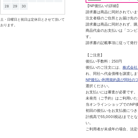
【NP後払いの詳細】
28
29
30
請求書は商品に同封されていま
注文者様のご住所とお届け先の
土・日曜日と祝日は定休日とさせて頂いて
請求書は商品に同封されず、購
おります。
商品代金のお支払いは「コンビニ
す。
請求書の記載事項に従って発行
【ご注意】
後払い手数料：250円
後払いのご注文には、
株式会社
れ、同社へ代金債権を譲渡しま
NP後払い利用規約及び同社の
選択ください。
お支払いには審査が必要です。
未発売（ご予約）はご利用いた
当オンラインショップでのNP後
初回の後払いをお支払後につき
計残高で55,000(税込)ま
い。
ご利用者が未成年の場合、法定