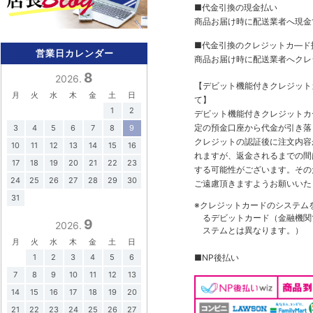
■代金引換の現金払い
商品お届け時に配送業者へ現金
■代金引換のクレジットカ―ド
営業日カレンダー
商品お届け時に配送業者へクレ
8
2026.
【デビット機能付きクレジッ
月
火
水
木
金
土
日
て】
1
2
デビット機能付きクレジットカ
定の預金口座から代金が引き落
3
4
5
6
7
8
9
クレジットの認証後に注文内容
10
11
12
13
14
15
16
れますが、返金されるまでの間
17
18
19
20
21
22
23
する可能性がございます。その
24
25
26
27
28
29
30
ご遠慮頂きますようお願いいた
31
※クレジットカードのシステム
るデビットカード（金融機関で
9
2026.
ステムとは異なります。）
月
火
水
木
金
土
日
■NP後払い
1
2
3
4
5
6
7
8
9
10
11
12
13
14
15
16
17
18
19
20
21
22
23
24
25
26
27