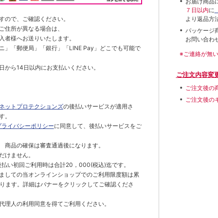
お届け商品
７日以内
に
すので、ご確認ください。
より返品方
ご住所が異なる場合は、
パッケージ
入者様へお送りいたします。
お問い合わ
」「郵便局」「銀行」「LINE Pay」どこでも可能で
※ご連絡が無
日から14日以内にお支払いください。
ご注文内容変
ご注文後の
ご注文後の
ネットプロテクションズ
の後払いサービスが適用さ
す。
プライバシーポリシー
に同意して、後払いサービスをご
 商品の確保は審査通過後になります。
だけません。
払い初回ご利用時は合計20，000(税込)迄です。
ましての当オンラインショップでのご利用限度額は累
でとなります。詳細はバナーをクリックしてご確認くださ
代理人の利用同意を得てご利用ください。