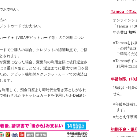
でお支払い。
Tamca（タ
払い
オンラインシ
ジットカードでお支払い。
「Tamca
（1
年会費は
無料
トカード
※（VISAデビットカード等）
のご利用につい
※Tamca
トの付与は
ードでご購入の場合、クレジットの認証時点で、ご指
ご確認くだ
とされます。
※Tamca
が変更になった場合、変更前の利用金額は後日返金さ
利用時には
は２重引き落としとなり、返金までに最大で60日を要
ため、デビット機能付きクレジットカードでの決済は
年齢制限（18
します。
18歳以上対
を利用して、預金口座より即時代金引き落としがされ
せん。
発行されたキャッシュカードを使用したJ-Debitシ
※年齢を詐称
ます。
※たとえ保護
初期不良・返