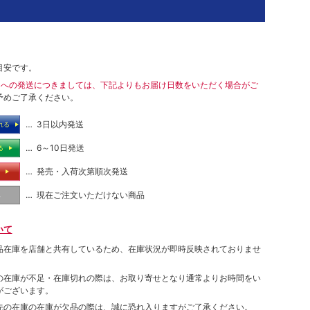
目安です。
島への発送につきましては、下記よりもお届け日数をいただく場合がご
予めご了承ください。
… 3日以内発送
れる
… 6～10日発送
る
… 発売・入荷次第順次発送
る
… 現在ご注文いただけない商品
し
いて
品在庫を店舗と共有しているため、在庫状況が即時反映されておりませ
の在庫が不足・在庫切れの際は、お取り寄せとなり通常よりお時間をい
がございます。
先の在庫の在庫が欠品の際は、誠に恐れ入りますがご了承ください。