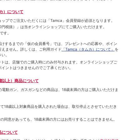
ムカ）について
ョップでご注⽂いただくには「Tamca」会員登録が必須となります。
00円税抜）
」は当オンラインショップにてご購⼊いただけます。
です。
をお届けするまでの「仮の会員番号」では、プレゼントへの応募や、ポイン
⾏えません。詳しくは、ご利⽤ガイド
「Tamca（タムカ）について」
を
さい。
ポイントは、店舗でのご購⼊時にのみ付与されます。オンラインショップご
ポイントはつきませんのでご了承ください。
歳以上）商品について
象の電動ガン、ガスガンなどの商品は、18歳未満の方はご購入いただけま
して18歳以上対象商品を購入された場合は、取引停止とさせていただき
者の同意があっても、18歳未満の方にはお売りすることはできません。
品について