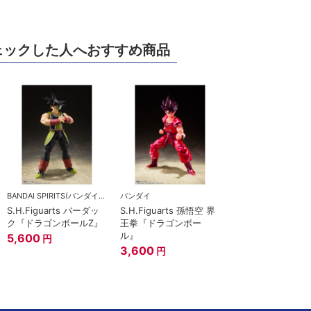
ェックした人へおすすめ商品
BANDAI SPIRITS(バンダイスピリッツ)
バンダイ
S.H.Figuarts バーダッ
S.H.Figuarts 孫悟空 界
ク『ドラゴンボールZ』
王拳『ドラゴンボー
ル』
5,600
円
3,600
円