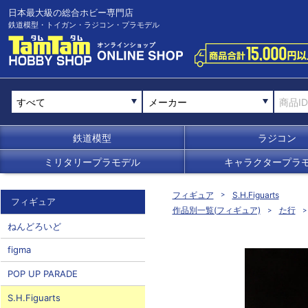
日本最大級の総合ホビー専門店
鉄道模型・トイガン・ラジコン・プラモデル
メーカー
鉄道模型
ラジコン
ミリタリープラモデル
キャラクタープラ
フィギュア
S.H.Figuarts
フィギュア
作品別一覧(フィギュア)
た行
ねんどろいど
figma
POP UP PARADE
S.H.Figuarts