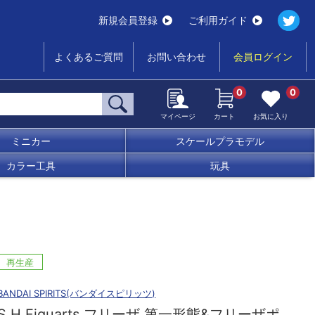
新規会員登録
ご利用ガイド
よくあるご質問
お問い合わせ
会員ログイン
0
0
マイページ
カート
お気に入り
ミニカー
スケールプラモデル
カラー工具
玩具
再生産
BANDAI SPIRITS(バンダイスピリッツ)
S.H.Figuarts フリーザ 第一形態&フリーザポ