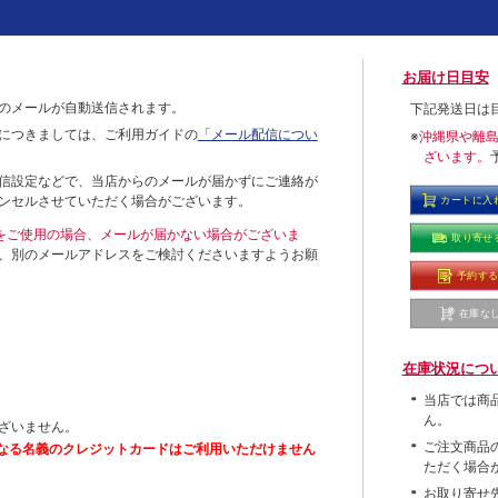
お届け日目安
のメールが自動送信されます。
下記発送日は
につきましては、ご利用ガイドの
「メール配信につい
※
沖縄県や離
ざいます。
信設定などで、当店からのメールが届かずにご連絡が
ンセルさせていただく場合がございます。
カートに入
ールをご使用の場合、メールが届かない場合がございま
取り寄せ
、別のメールアドレスをご検討くださいますようお願
予約す
在庫な
在庫状況につ
当店では商
ん。
ざいません。
ご注文商品
なる名義のクレジットカードはご利用いただけません
ただく場合
お取り寄せ