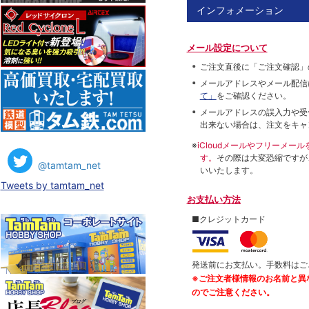
インフォメーション
メール設定について
ご注文直後に「ご注文確認」
メールアドレスやメール配信
て」
をご確認ください。
メールアドレスの誤入力や受
出来ない場合は、注文をキャ
※
iCloudメールやフリーメ
す。
その際は大変恐縮ですが
@tamtam_net
いいたします。
Tweets by tamtam_net
お支払い方法
■クレジットカード
発送前にお支払い。手数料はご
※ご注文者様情報のお名前と異
のでご注意ください。