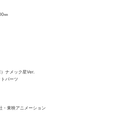
00㎜
ナメック星Ver.
クトパーツ
英社・東映アニメーション