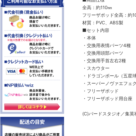
全高：約110㎜
フリーザポッド全高：約1
材質：PVC、ABS製
■セット内容
・本体
・交換用表情パーツ4種
・交換用頭部パーツ
・交換用手首左右2種
・スカウター
・ドラゴンボール（五星球）
・スーパーノヴァエフェ
・フリーザポッド
・フリーザポッド用台座
(C)バードスタジオ／集