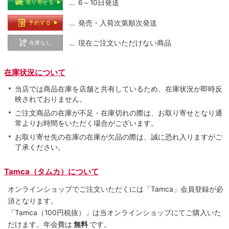
… 6～10日発送
取り寄せる
… 発売・入荷次第順次発送
予約する
… 現在ご注文いただけない商品
在庫なし
在庫状況について
当店では商品在庫を店舗と共有しているため、在庫状況が即時反
映されておりません。
ご注文商品の在庫が不足・在庫切れの際は、お取り寄せとなり通
常よりお時間をいただく場合がございます。
お取り寄せ先の在庫の在庫が欠品の際は、誠に恐れ入りますがご
了承ください。
Tamca（タムカ）について
オンラインショップでご注⽂いただくには「Tamca」会員登録が必
須となります。
「Tamca
（100円税抜）
」は当オンラインショップにてご購⼊いた
だけます。
年会費は
無料
です。