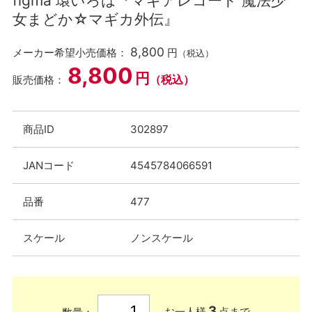
figma 環いろは『マギアレコード 魔法少
女まどか☆マギカ外伝』
8,800
メーカー希望小売価格：
円
（税込）
8,800
円
（税込）
販売価格：
商品ID
302897
JANコード
4545784066591
品番
477
スケール
ノンスケール
3
お一人様
点まで