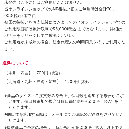
未発売（ご予約）はご利用いただけません。
当オンラインショップでのNP後払い初回ご利用時は合計20，
000(税込)迄です。
初回の後払いをお支払後につきましての当オンラインショップでの
ご利用限度額は累計残高で55,000(税込)までとなります。詳細は
バナーをクリックしてご確認ください。
ご利用者が未成年の場合、法定代理人の利用同意を得てご利用くだ
さい。
送料について
【本州・四国】
700円
（税込）
【北海道・九州・沖縄・離島】
1,200円
（税込）
※商品のサイズ・ご注文数の都合上、個口数を追加する場合がござ
います。個口数追加の場合は個口毎に送料+550 円
をい
（税込）
ただきます。
※個口数を追加する際は、メールにてご確認のご連絡をさせていた
だきます。
※複数商品ご予約の場合は、商品合計が15,000円
以上であ
（税込）