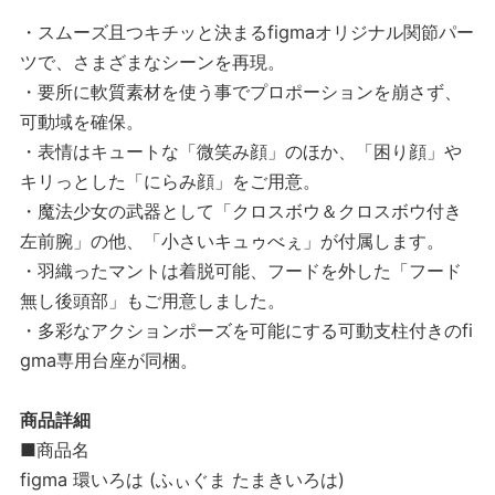
・スムーズ且つキチッと決まるfigmaオリジナル関節パー
ツで、さまざまなシーンを再現。
・要所に軟質素材を使う事でプロポーションを崩さず、
可動域を確保。
・表情はキュートな「微笑み顔」のほか、「困り顔」や
キリっとした「にらみ顔」をご用意。
・魔法少女の武器として「クロスボウ＆クロスボウ付き
左前腕」の他、「小さいキュゥべぇ」が付属します。
・羽織ったマントは着脱可能、フードを外した「フード
無し後頭部」もご用意しました。
・多彩なアクションポーズを可能にする可動支柱付きのfi
gma専用台座が同梱。
商品詳細
■商品名
figma 環いろは (ふぃぐま たまきいろは)