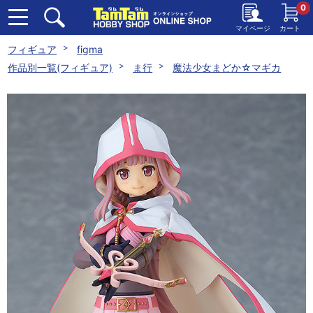
0
マイページ
カート
フィギュア
figma
作品別一覧(フィギュア)
ま行
魔法少女まどか☆マギカ