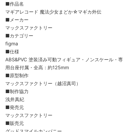
■作品名
マギアレコード 魔法少女まどか☆マギカ外伝
■メーカー
マックスファクトリー
■カテゴリー
figma
■仕様
ABS&PVC 塗装済み可動フィギュア・ノンスケール・専
用台座付属・全高：約125mm
■原型制作
マックスファクトリー（越沼真司）
■制作協力
浅井真紀
■発売元
マックスファクトリー
■販売元
グッドスマイルカンパニー