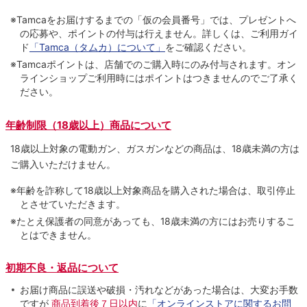
※Tamcaをお届けするまでの「仮の会員番号」では、プレゼントへ
の応募や、ポイントの付与は⾏えません。詳しくは、ご利⽤ガイ
ド
「Tamca（タムカ）について」
をご確認ください。
※Tamcaポイントは、店舗でのご購⼊時にのみ付与されます。オン
ラインショップご利用時にはポイントはつきませんのでご了承く
ださい。
年齢制限（18歳以上）商品について
18歳以上対象の電動ガン、ガスガンなどの商品は、18歳未満の方は
ご購入いただけません。
※年齢を詐称して18歳以上対象商品を購入された場合は、取引停止
とさせていただきます。
※たとえ保護者の同意があっても、18歳未満の方にはお売りするこ
とはできません。
初期不良・返品について
お届け商品に誤送や破損・汚れなどがあった場合は、大変お手数
ですが
商品到着後７日以内
に
「オンラインストアに関するお問