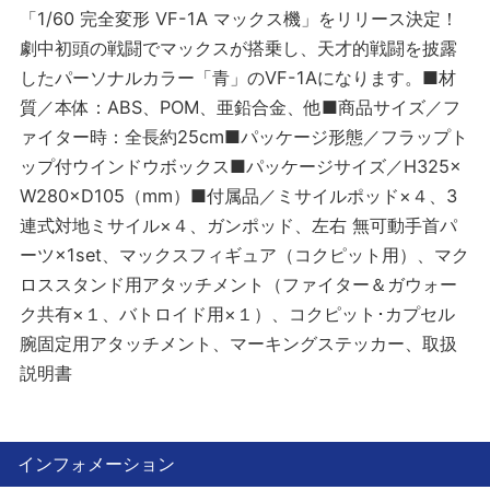
「1/60 完全変形 VF-1A マックス機」をリリース決定！
劇中初頭の戦闘でマックスが搭乗し、天才的戦闘を披露
したパーソナルカラー「青」のVF-1Aになります。■材
質／本体：ABS、POM、亜鉛合金、他■商品サイズ／フ
ァイター時：全長約25cm■パッケージ形態／フラップト
ップ付ウインドウボックス■パッケージサイズ／H325×
W280×D105（mm）■付属品／ミサイルポッド×４、3
連式対地ミサイル×４、ガンポッド、左右 無可動手首パ
ーツ×1set、マックスフィギュア（コクピット用）、マク
ロススタンド用アタッチメント（ファイター＆ガウォー
ク共有×１、バトロイド用×１）、コクピット･カプセル
腕固定用アタッチメント、マーキングステッカー、取扱
説明書
インフォメーション