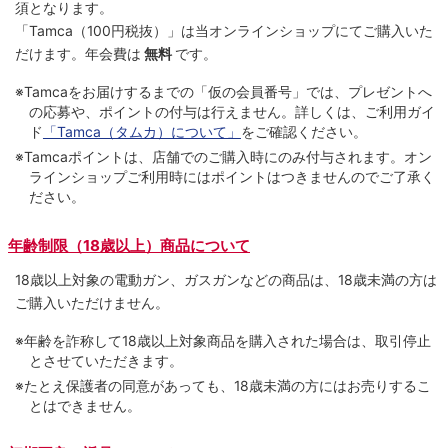
須となります。
「Tamca
（100円税抜）
」は当オンラインショップにてご購⼊いた
だけます。
年会費は
無料
です。
※Tamcaをお届けするまでの「仮の会員番号」では、プレゼントへ
の応募や、ポイントの付与は⾏えません。詳しくは、ご利⽤ガイ
ド
「Tamca（タムカ）について」
をご確認ください。
※Tamcaポイントは、店舗でのご購⼊時にのみ付与されます。オン
ラインショップご利用時にはポイントはつきませんのでご了承く
ださい。
年齢制限（18歳以上）商品について
18歳以上対象の電動ガン、ガスガンなどの商品は、18歳未満の方は
ご購入いただけません。
※年齢を詐称して18歳以上対象商品を購入された場合は、取引停止
とさせていただきます。
※たとえ保護者の同意があっても、18歳未満の方にはお売りするこ
とはできません。