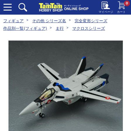
0
マイページ
カート
フィギュア
その他 シリーズ名
完全変形シリーズ
作品別一覧(フィギュア)
ま行
マクロスシリーズ