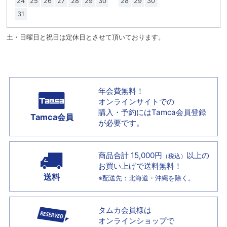
24
25
26
27
28
29
30
28
29
30
31
土・日曜日と祝日は定休日とさせて頂いております。
年会費無料！
オンラインサイトでの
購入・予約には
Tamca会員登録
Tamca会員
が必要です。
商品合計 15,000円
以上の
（税込）
お買い上げで
送料無料！
送料
※配送先：北海道・沖縄を除く。
タムカ会員様は
オンラインショップで