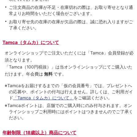
ご注文商品の在庫が不足・在庫切れの際は、お取り寄せとなり通
常よりお時間をいただく場合がございます。
お取り寄せ先の在庫の在庫が欠品の際は、誠に恐れ入りますがご
了承ください。
Tamca（タムカ）について
オンラインショップでご注⽂いただくには「Tamca」会員登録が必
須となります。
「Tamca
（100円税抜）
」は当オンラインショップにてご購⼊いた
だけます。
年会費は
無料
です。
※Tamcaをお届けするまでの「仮の会員番号」では、プレゼントへ
の応募や、ポイントの付与は⾏えません。詳しくは、ご利⽤ガイ
ド
「Tamca（タムカ）について」
をご確認ください。
※Tamcaポイントは、店舗でのご購⼊時にのみ付与されます。オン
ラインショップご利用時にはポイントはつきませんのでご了承く
ださい。
年齢制限（18歳以上）商品について