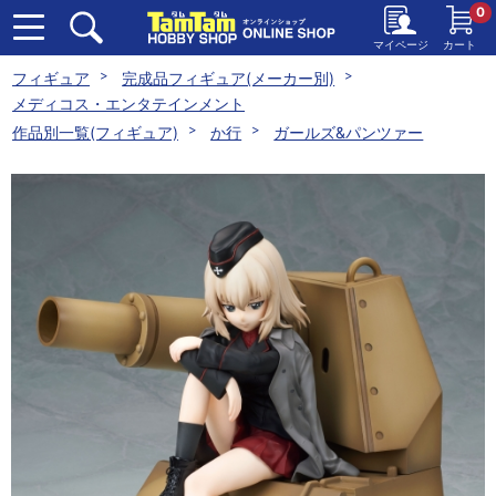
0
マイページ
カート
フィギュア
完成品フィギュア(メーカー別)
メディコス・エンタテインメント
作品別一覧(フィギュア)
か行
ガールズ&パンツァー