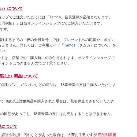
ムカ）について
ョップでご注⽂いただくには「Tamca」会員登録が必須となります。
00円税抜）
」は当オンラインショップにてご購⼊いただけます。
です。
をお届けするまでの「仮の会員番号」では、プレゼントへの応募や、ポイン
⾏えません。詳しくは、ご利⽤ガイド
「Tamca（タムカ）について」
を
さい。
ポイントは、店舗でのご購⼊時にのみ付与されます。オンラインショップご
ポイントはつきませんのでご了承ください。
歳以上）商品について
象の電動ガン、ガスガンなどの商品は、18歳未満の方はご購入いただけま
して18歳以上対象商品を購入された場合は、取引停止とさせていただき
者の同意があっても、18歳未満の方にはお売りすることはできません。
品について
に誤送や破損・汚れなどがあった場合は、大変お手数ですが
商品到着後