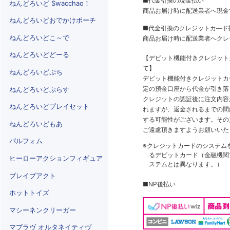
■代金引換の現金払い
ねんどろいど Swacchao！
商品お届け時に配送業者へ現金
ねんどろいどおでかけポーチ
■代金引換のクレジットカ―ド
ねんどろいどこ～で
商品お届け時に配送業者へクレ
ねんどろいどどーる
【デビット機能付きクレジッ
て】
ねんどろいどぷち
デビット機能付きクレジットカ
定の預金口座から代金が引き落
ねんどろいどぷらす
クレジットの認証後に注文内容
ねんどろいどプレイセット
れますが、返金されるまでの間
する可能性がございます。その
ねんどろいどもあ
ご遠慮頂きますようお願いいた
パルフォム
※クレジットカードのシステム
るデビットカード（金融機関で
ヒーローアクションフィギュア
ステムとは異なります。）
ブレイブアクト
■NP後払い
ホットトイズ
マシーネンクリーガー
マブラヴ オルタネイティヴ