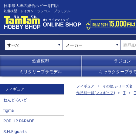
日本最大級の総合ホビー専門店
鉄道模型・トイガン・ラジコン・プラモデル
メーカー
鉄道模型
ラジコン
ミリタリープラモデル
キャラクタープラ
フィギュア
その他 シリーズ名
フィギュア
作品別一覧(フィギュア)
T
ねんどろいど
figma
POP UP PARADE
S.H.Figuarts