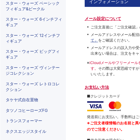
インフォメーション
スター・ウォーズ ベーシック
フィギュア&ビークル
メール設定について
スター・ウォーズ 6インチフィ
ギュア
ご注文直後に「ご注文確認」
メールアドレスやメール配信
スター・ウォーズ 12インチフ
て」
をご確認ください。
ィギュア
メールアドレスの誤入力や受
スター・ウォーズ ビッグフィ
出来ない場合は、注文をキャ
ギュア
※
iCloudメールやフリーメ
スター・ウォーズ ヴィンテー
す。
その際は大変恐縮ですが
ジコレクション
いいたします。
スター・ウォーズ レトロコレ
お支払い方法
クション
■クレジットカード
タケヤ式自在置物
タツノコヒーローズFG
発送前にお支払い。手数料はご
トランスフォーマー
※ご注文者様情報のお名前と異
のでご注意ください。
ネクスエッジスタイル