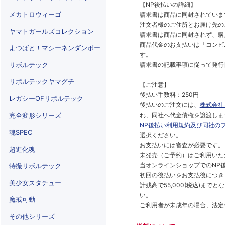
【NP後払いの詳細】
メカトロウィーゴ
請求書は商品に同封されていま
注文者様のご住所とお届け先の
ヤマトガールズコレクション
請求書は商品に同封されず、購
商品代金のお支払いは「コンビニ
よつばと！マシーネンダンボー
す。
請求書の記載事項に従って発行
リボルテック
リボルテックヤマグチ
【ご注意】
後払い手数料：250円
レガシーOFリボルテック
後払いのご注文には、
株式会社
れ、同社へ代金債権を譲渡しま
完全変形シリーズ
NP後払い利用規約及び同社の
魂SPEC
選択ください。
お支払いには審査が必要です。
超進化魂
未発売（ご予約）はご利用いた
当オンラインショップでのNP後
特撮リボルテック
初回の後払いをお支払後につき
美少女スタチュー
計残高で55,000(税込)ま
い。
魔戒可動
ご利用者が未成年の場合、法定
その他シリーズ