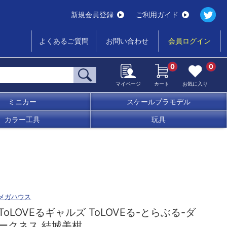
新規会員登録
ご利用ガイド
よくあるご質問
お問い合わせ
会員ログイン
0
0
マイページ
カート
お気に入り
ミニカー
スケールプラモデル
カラー工具
玩具
メガハウス
ToLOVEるギャルズ ToLOVEる-とらぶる-ダ
ークネス 結城美柑