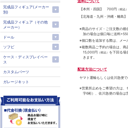
送料について
完成品フィギュア(メーカー
【本州・四国】
700円
（税込
別)
【北海道・九州・沖縄・離島
完成品フィギュア（その他
メーカー）
※商品のサイズ・ご注文数の都
加の場合は個口毎に送料+550
ドール
※個口数を追加する際は、メー
ソフビ
※複数商品ご予約の場合は、商品合
15,000円
を下回る場
（税込）
ケース・ディスプレイベー
きます。
ス
配送方法について
カスタムパーツ
ヤマト運輸もしくは佐川急便で
ガレージキット
※営業所止めをご希望の方は、
字6桁）、佐川急便の場合は