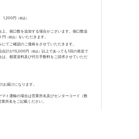
）
】
1,200円
（税込）
合上、個口数を追加する場合がございます。個口数追
 円
をいただきます。
（税込）
ルにてご確認のご連絡をさせていただきます。
計が15,000円
以上であっても1回の発送で
（税込）
合は、都度送料及び代引手数料をご請求させていただ
のお届けになります。
ヤマト運輸の場合は営業所名及びセンターコード（数
営業所名をご記載ください。