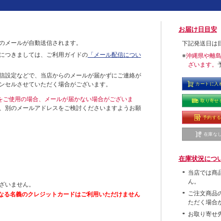
お届け日目安
のメールが自動送信されます。
下記発送日は
につきましては、ご利用ガイドの
「メール配信につい
※
沖縄県や離
ざいます。
信設定などで、当店からのメールが届かずにご連絡が
ンセルさせていただく場合がございます。
カートに入
ールをご使用の場合、メールが届かない場合がございま
取り寄せ
、別のメールアドレスをご検討くださいますようお願
予約す
在庫な
在庫状況につ
当店では商
ん。
ざいません。
ご注文商品
なる名義のクレジットカードはご利用いただけません
ただく場合
お取り寄せ