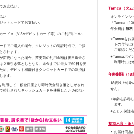
でお支払い。
Tamca（タ
払い
オンラインシ
ジットカードでお支払い。
「Tamca
（1
年会費は
無料
トカード
※（VISAデビットカード等）
のご利用につい
※Tamca
トの付与は
ードでご購入の場合、クレジットの認証時点で、ご指
ご確認くだ
とされます。
※Tamca
が変更になった場合、変更前の利用金額は後日返金さ
利用時には
は２重引き落としとなり、返金までに最大で60日を要
ため、デビット機能付きクレジットカードでの決済は
年齢制限（18
します。
18歳以上対
を利用して、預金口座より即時代金引き落としがされ
せん。
発行されたキャッシュカードを使用したJ-Debitシ
※年齢を詐称
ます。
※たとえ保護
初期不良・返
お届け商品