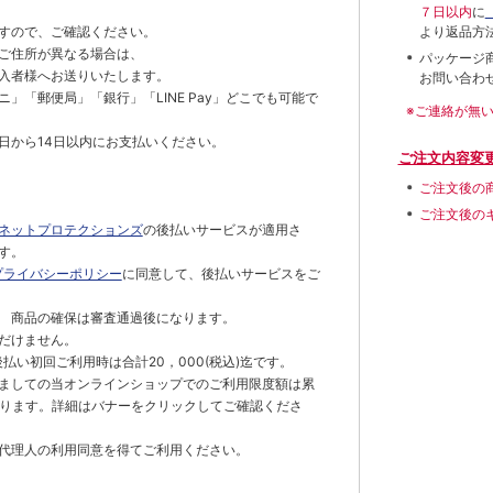
７日以内
に
すので、ご確認ください。
より返品方
ご住所が異なる場合は、
パッケージ
入者様へお送りいたします。
お問い合わ
」「郵便局」「銀行」「LINE Pay」どこでも可能で
※ご連絡が無
日から14日以内にお支払いください。
ご注文内容変
ご注文後の
ご注文後の
ネットプロテクションズ
の後払いサービスが適用さ
す。
プライバシーポリシー
に同意して、後払いサービスをご
 商品の確保は審査通過後になります。
だけません。
払い初回ご利用時は合計20，000(税込)迄です。
ましての当オンラインショップでのご利用限度額は累
でとなります。詳細はバナーをクリックしてご確認くださ
代理人の利用同意を得てご利用ください。