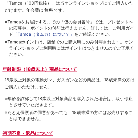
「Tamca
（100円税抜）
」は当オンラインショップにてご購⼊いた
だけます。
年会費は
無料
です。
※Tamcaをお届けするまでの「仮の会員番号」では、プレゼントへ
の応募や、ポイントの付与は⾏えません。詳しくは、ご利⽤ガイ
ド
「Tamca（タムカ）について」
をご確認ください。
※Tamcaポイントは、店舗でのご購⼊時にのみ付与されます。オン
ラインショップご利用時にはポイントはつきませんのでご了承く
ださい。
年齢制限（18歳以上）商品について
18歳以上対象の電動ガン、ガスガンなどの商品は、18歳未満の方は
ご購入いただけません。
※年齢を詐称して18歳以上対象商品を購入された場合は、取引停止
とさせていただきます。
※たとえ保護者の同意があっても、18歳未満の方にはお売りするこ
とはできません。
初期不良・返品について