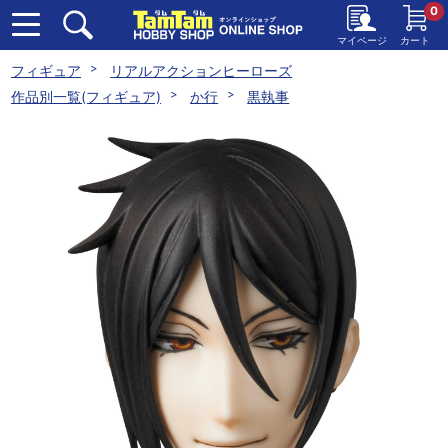
0
マイページ
カート
フィギュア
リアルアクションヒーローズ
作品別一覧(フィギュア)
か行
黒執事