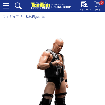
0
マイページ
カート
フィギュア
S.H.Figuarts