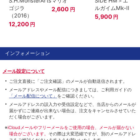
S.H.MonsterArts
マリオ
SIDE HM＞エ
ゴジラ
ルガイムMk-II
2,600
円
（2016）
5,900
円
12,200
円
インフォメーション
メール設定について
ご注文直後に「ご注文確認」のメールが自動送信されます。
メールアドレスやメール配信につきましては、ご利用ガイドの
「メール配信について」
をご確認ください。
メールアドレスの誤入力や受信設定などで、当店からのメールが
届かずにご連絡が出来ない場合は、注文をキャンセルさせていた
だく場合がございます。
※
iCloudメールやフリーメールをご使用の場合、メールが届かない
場合がございます。
その際は大変恐縮ですが、別のメールアドレ
スをご検討くださいますようお願いいたします。