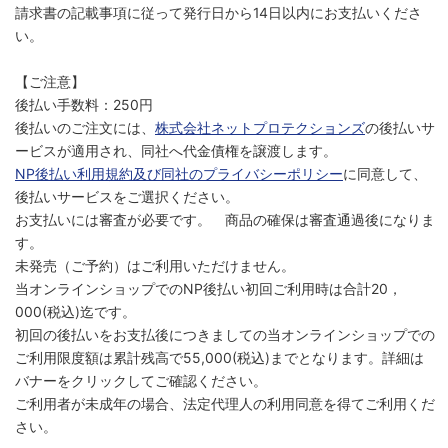
請求書の記載事項に従って発行日から14日以内にお支払いくださ
い。
【ご注意】
後払い手数料：250円
後払いのご注文には、
株式会社ネットプロテクションズ
の後払いサ
ービスが適用され、同社へ代金債権を譲渡します。
NP後払い利用規約及び同社のプライバシーポリシー
に同意して、
後払いサービスをご選択ください。
お支払いには審査が必要です。 商品の確保は審査通過後になりま
す。
未発売（ご予約）はご利用いただけません。
当オンラインショップでのNP後払い初回ご利用時は合計20，
000(税込)迄です。
初回の後払いをお支払後につきましての当オンラインショップでの
ご利用限度額は累計残高で55,000(税込)までとなります。詳細は
バナーをクリックしてご確認ください。
ご利用者が未成年の場合、法定代理人の利用同意を得てご利用くだ
さい。