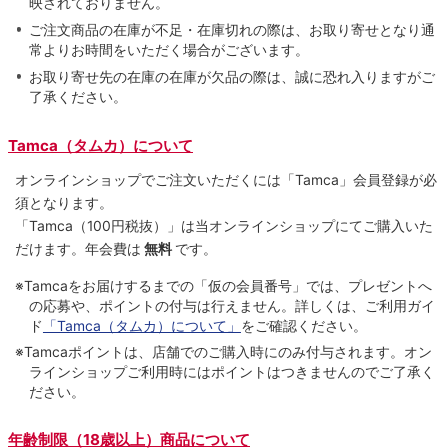
映されておりません。
ご注文商品の在庫が不足・在庫切れの際は、お取り寄せとなり通
常よりお時間をいただく場合がございます。
お取り寄せ先の在庫の在庫が欠品の際は、誠に恐れ入りますがご
了承ください。
Tamca（タムカ）について
オンラインショップでご注⽂いただくには「Tamca」会員登録が必
須となります。
「Tamca
（100円税抜）
」は当オンラインショップにてご購⼊いた
だけます。
年会費は
無料
です。
※Tamcaをお届けするまでの「仮の会員番号」では、プレゼントへ
の応募や、ポイントの付与は⾏えません。詳しくは、ご利⽤ガイ
ド
「Tamca（タムカ）について」
をご確認ください。
※Tamcaポイントは、店舗でのご購⼊時にのみ付与されます。オン
ラインショップご利用時にはポイントはつきませんのでご了承く
ださい。
年齢制限（18歳以上）商品について