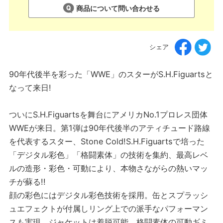
商品について問い合わせる
シェア
90年代後半を彩った「WWE」のスターがS.H.Figuartsと
なって来日!
ついにS.H.Figuartsを舞台にアメリカNo.1プロレス団体
WWEが来日。第1弾は90年代後半のアティチュード路線
を代表するスター、Stone Cold!S.H.Figuartsで培った
「デジタル彩色」「格闘素体」の技術を集約、最高レベ
ルの造形・彩色・可動により、本物さながらの熱いマッ
チが蘇る!!
顔の彩色にはデジタル彩色技術を採用。缶とスプラッシ
ュエフェクトが付属しリング上での派手なパフォーマン
スも実現。ジャケットは着脱可能。格闘素体の可動ギミ