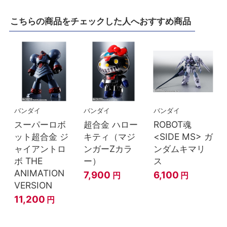
こちらの商品をチェックした人へおすすめ商品
バンダイ
バンダイ
バンダイ
スーパーロボ
超合金 ハロー
ROBOT魂
ット超合金 ジ
キティ（マジ
<SIDE MS> ガ
ャイアントロ
ンガーZカラ
ンダムキマリ
ボ THE
ー）
ス
ANIMATION
7,900
6,100
円
円
VERSION
11,200
円