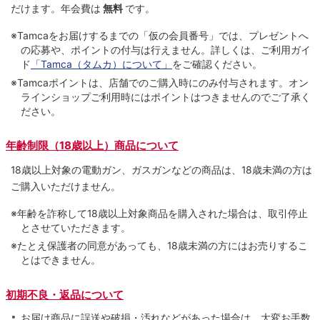
だけます。
年会費は
無料
です。
※Tamcaをお届けするまでの「仮の会員番号」では、プレゼントへ
の応募や、ポイントの付与は⾏えません。詳しくは、ご利⽤ガイ
ド
「Tamca（タムカ）について」
をご確認ください。
※Tamcaポイントは、店舗でのご購⼊時にのみ付与されます。オン
ラインショップご利用時にはポイントはつきませんのでご了承く
ださい。
年齢制限（18歳以上）商品について
18歳以上対象の電動ガン、ガスガンなどの商品は、18歳未満の方は
ご購入いただけません。
※年齢を詐称して18歳以上対象商品を購入された場合は、取引停止
とさせていただきます。
※たとえ保護者の同意があっても、18歳未満の方にはお売りするこ
とはできません。
初期不良・返品について
お届け商品に誤送や破損・汚れなどがあった場合は、大変お手数