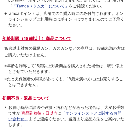
の応募や、ポイントの付与は⾏えません。詳しくは、ご利⽤ガイ
ド
「Tamca（タムカ）について」
をご確認ください。
※Tamcaポイントは、店舗でのご購⼊時にのみ付与されます。オン
ラインショップご利用時にはポイントはつきませんのでご了承く
ださい。
年齢制限（18歳以上）商品について
18歳以上対象の電動ガン、ガスガンなどの商品は、18歳未満の方は
ご購入いただけません。
※年齢を詐称して18歳以上対象商品を購入された場合は、取引停止
とさせていただきます。
※たとえ保護者の同意があっても、18歳未満の方にはお売りするこ
とはできません。
初期不良・返品について
お届け商品に誤送や破損・汚れなどがあった場合は、大変お手数
ですが
商品到着後７日以内
に
「オンラインストアに関するお問
い合わせ」
までご連絡ください。当店より返品方法をご案内いた
します。