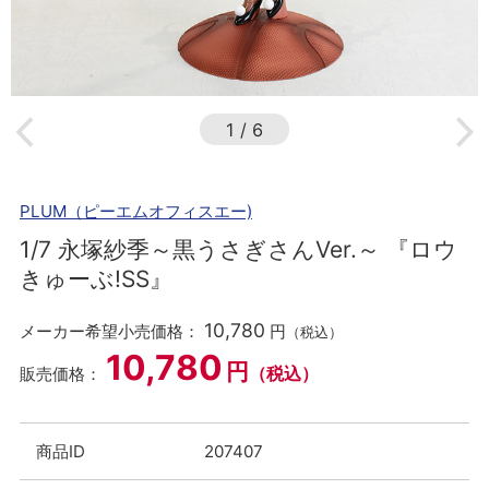
1
/
6
PLUM（ピーエムオフィスエー)
1/7 永塚紗季～黒うさぎさんVer.～ 『ロウ
きゅーぶ!SS』
10,780
メーカー希望小売価格：
円
（税込）
10,780
円
（税込）
販売価格：
商品ID
207407