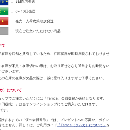
… 3日以内発送
れる
… 6～10日発送
る
… 発売・入荷次第順次発送
る
… 現在ご注文いただけない商品
し
いて
品在庫を店舗と共有しているため、在庫状況が即時反映されておりませ
の在庫が不足・在庫切れの際は、お取り寄せとなり通常よりお時間をい
がございます。
先の在庫の在庫が欠品の際は、誠に恐れ入りますがご了承ください。
ムカ）について
ョップでご注⽂いただくには「Tamca」会員登録が必須となります。
00円税抜）
」は当オンラインショップにてご購⼊いただけます。
です。
をお届けするまでの「仮の会員番号」では、プレゼントへの応募や、ポイン
⾏えません。詳しくは、ご利⽤ガイド
「Tamca（タムカ）について」
を