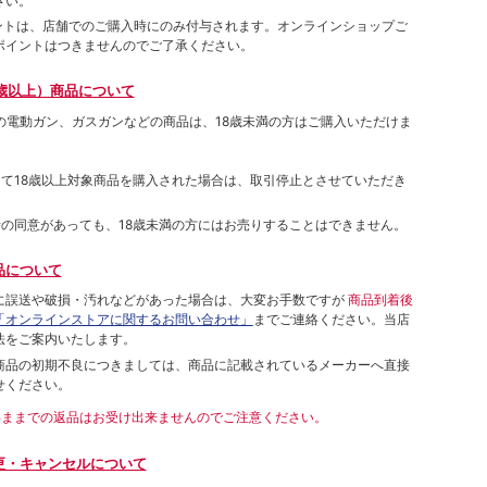
さい。
ポイントは、店舗でのご購⼊時にのみ付与されます。オンラインショップご
ポイントはつきませんのでご了承ください。
歳以上）商品について
象の電動ガン、ガスガンなどの商品は、18歳未満の方はご購入いただけま
して18歳以上対象商品を購入された場合は、取引停止とさせていただき
者の同意があっても、18歳未満の方にはお売りすることはできません。
品について
に誤送や破損・汚れなどがあった場合は、大変お手数ですが
商品到着後
「オンラインストアに関するお問い合わせ」
までご連絡ください。当店
法をご案内いたします。
商品の初期不良につきましては、商品に記載されているメーカーへ直接
せください。
いままでの返品はお受け出来ませんのでご注意ください。
更・キャンセルについて