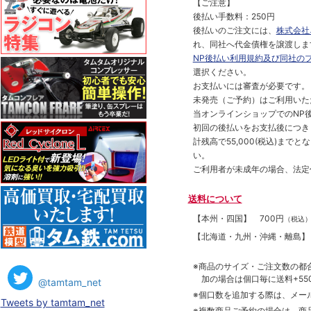
【ご注意】
後払い手数料：250円
後払いのご注文には、
株式会社
れ、同社へ代金債権を譲渡しま
NP後払い利用規約及び同社の
選択ください。
お支払いには審査が必要です。
未発売（ご予約）はご利用いた
当オンラインショップでのNP後
初回の後払いをお支払後につき
計残高で55,000(税込)ま
い。
ご利用者が未成年の場合、法定
送料について
【本州・四国】
700円
（税込
【北海道・九州・沖縄・離島
※商品のサイズ・ご注文数の都
加の場合は個口毎に送料+550
@tamtam_net
※個口数を追加する際は、メー
Tweets by tamtam_net
※複数商品ご予約の場合は、商品合