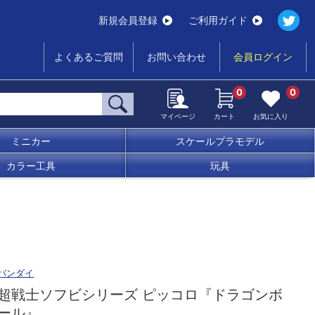
新規会員登録
ご利用ガイド
よくあるご質問
お問い合わせ
会員ログイン
0
0
マイページ
カート
お気に入り
ミニカー
スケールプラモデル
カラー工具
玩具
バンダイ
超戦士ソフビシリーズ ピッコロ『ドラゴンボ
ール』