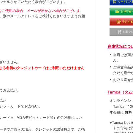
ンセルさせていただく場合がございます。
カートに入
ールをご使用の場合、メールが届かない場合がございま
取り寄せ
、別のメールアドレスをご検討くださいますようお願
予約す
在庫な
在庫状況につ
当店では商
ん。
ざいません。
ご注文商品
なる名義のクレジットカードはご利用いただけません
ただく場合
お取り寄せ
でお支払い。
Tamca（タ
払い
オンラインシ
ジットカードでお支払い。
「Tamca
（1
年会費は
無料
トカード
※（VISAデビットカード等）
のご利用につい
※Tamca
トの付与は
ードでご購入の場合、クレジットの認証時点で、ご指