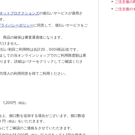
ご注文後の
ご注文後の
ネットプロテクションズ
の後払いサービスが適用さ
す。
プライバシーポリシー
に同意して、後払いサービスをご
 商品の確保は審査通過後になります。
だけません。
払い初回ご利用時は合計20，000(税込)迄です。
ましての当オンラインショップでのご利用限度額は累
でとなります。詳細はバナーをクリックしてご確認くださ
代理人の利用同意を得てご利用ください。
）
】
1,200円
（税込）
合上、個口数を追加する場合がございます。個口数追
 円
をいただきます。
（税込）
ルにてご確認のご連絡をさせていただきます。
計が15,000円
以上であっても1回の発送で
（税込）