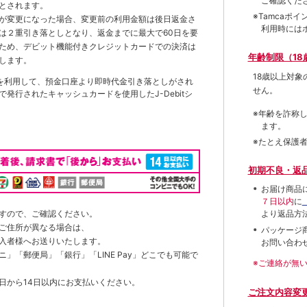
ご確認くだ
とされます。
※Tamca
が変更になった場合、変更前の利用金額は後日返金さ
利用時には
は２重引き落としとなり、返金までに最大で60日を要
ため、デビット機能付きクレジットカードでの決済は
年齢制限（18
します。
18歳以上対
を利用して、預金口座より即時代金引き落としがされ
せん。
発行されたキャッシュカードを使用したJ-Debitシ
※年齢を詐称
ます。
※たとえ保護
初期不良・返
お届け商品
７日以内
に
すので、ご確認ください。
より返品方
ご住所が異なる場合は、
パッケージ
入者様へお送りいたします。
お問い合わ
」「郵便局」「銀行」「LINE Pay」どこでも可能で
※ご連絡が無
日から14日以内にお支払いください。
ご注文内容変