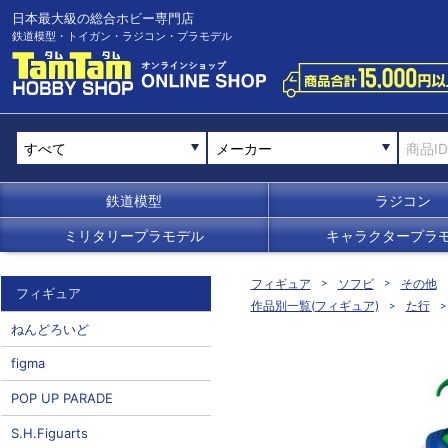
日本最大級の総合ホビー専門店
鉄道模型・トイガン・ラジコン・プラモデル
メーカー
鉄道模型
ラジコン
ミリタリープラモデル
キャラクタープラ
フィギュア
ソフビ
その他
フィギュア
作品別一覧(フィギュア)
た行
ねんどろいど
figma
POP UP PARADE
S.H.Figuarts