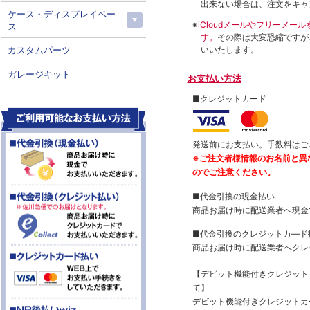
出来ない場合は、注文をキャ
ケース・ディスプレイベー
※
iCloudメールやフリーメ
ス
す。
その際は大変恐縮ですが
いいたします。
カスタムパーツ
ガレージキット
お支払い方法
■クレジットカード
発送前にお支払い。手数料はご
※ご注文者様情報のお名前と異
のでご注意ください。
■代金引換の現金払い
商品お届け時に配送業者へ現金
■代金引換のクレジットカ―ド
商品お届け時に配送業者へクレ
【デビット機能付きクレジッ
て】
デビット機能付きクレジットカ