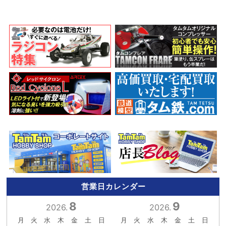
営業日カレンダー
8
9
2026.
2026.
月
火
水
木
金
土
日
月
火
水
木
金
土
日