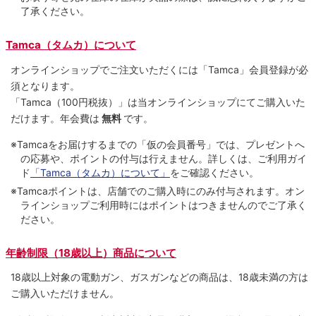
了承ください。
Tamca（タムカ）について
オンラインショップでご注⽂いただくには「Tamca」会員登録が必
須となります。
「Tamca
（100円税抜）
」は当オンラインショップにてご購⼊いた
だけます。
年会費は
無料
です。
※Tamcaをお届けするまでの「仮の会員番号」では、プレゼントへ
の応募や、ポイントの付与は⾏えません。詳しくは、ご利⽤ガイ
ド
「Tamca（タムカ）について」
をご確認ください。
※Tamcaポイントは、店舗でのご購⼊時にのみ付与されます。オン
ラインショップご利用時にはポイントはつきませんのでご了承く
ださい。
年齢制限（18歳以上）商品について
18歳以上対象の電動ガン、ガスガンなどの商品は、18歳未満の方は
ご購入いただけません。