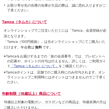
お取り寄せ先の在庫の在庫が欠品の際は、誠に恐れ入りますがご
了承ください。
Tamca（タムカ）について
オンラインショップでご注⽂いただくには「Tamca」会員登録が必
須となります。
「Tamca
（100円税抜）
」は当オンラインショップにてご購⼊いた
だけます。
年会費は
無料
です。
※Tamcaをお届けするまでの「仮の会員番号」では、プレゼントへ
の応募や、ポイントの付与は⾏えません。詳しくは、ご利⽤ガイ
ド
「Tamca（タムカ）について」
をご確認ください。
※Tamcaポイントは、店舗でのご購⼊時にのみ付与されます。オン
ラインショップご利用時にはポイントはつきませんのでご了承く
ださい。
年齢制限（18歳以上）商品について
18歳以上対象の電動ガン、ガスガンなどの商品は、18歳未満の方は
ご購入いただけません。