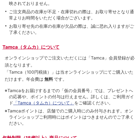
映されておりません。
ご注文商品の在庫が不足・在庫切れの際は、お取り寄せとなり通
常よりお時間をいただく場合がございます。
お取り寄せ先の在庫の在庫が欠品の際は、誠に恐れ入りますがご
了承ください。
Tamca（タムカ）について
オンラインショップでご注⽂いただくには「Tamca」会員登録が必
須となります。
「Tamca
（100円税抜）
」は当オンラインショップにてご購⼊いた
だけます。
年会費は
無料
です。
※Tamcaをお届けするまでの「仮の会員番号」では、プレゼントへ
の応募や、ポイントの付与は⾏えません。詳しくは、ご利⽤ガイ
ド
「Tamca（タムカ）について」
をご確認ください。
※Tamcaポイントは、店舗でのご購⼊時にのみ付与されます。オン
ラインショップご利用時にはポイントはつきませんのでご了承く
ださい。
年齢制限（18歳以上）商品について