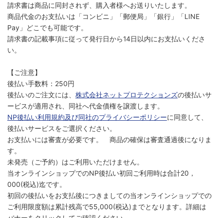
請求書は商品に同封されず、購入者様へお送りいたします。
商品代金のお支払いは「コンビニ」「郵便局」「銀行」「LINE
Pay」どこでも可能です。
請求書の記載事項に従って発行日から14日以内にお支払いくださ
い。
【ご注意】
後払い手数料：250円
後払いのご注文には、
株式会社ネットプロテクションズ
の後払いサ
ービスが適用され、同社へ代金債権を譲渡します。
NP後払い利用規約及び同社のプライバシーポリシー
に同意して、
後払いサービスをご選択ください。
お支払いには審査が必要です。 商品の確保は審査通過後になりま
す。
未発売（ご予約）はご利用いただけません。
当オンラインショップでのNP後払い初回ご利用時は合計20，
000(税込)迄です。
初回の後払いをお支払後につきましての当オンラインショップでの
ご利用限度額は累計残高で55,000(税込)までとなります。詳細は
バナーをクリックしてご確認ください。