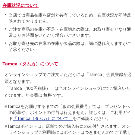
在庫状況について
当店では商品在庫を店舗と共有しているため、在庫状況が即時反
映されておりません。
ご注文商品の在庫が不足・在庫切れの際は、お取り寄せとなり通
常よりお時間をいただく場合がございます。
お取り寄せ先の在庫の在庫が欠品の際は、誠に恐れ入りますがご
了承ください。
Tamca（タムカ）について
オンラインショップでご注⽂いただくには「Tamca」会員登録が必
須となります。
「Tamca
（100円税抜）
」は当オンラインショップにてご購⼊いた
だけます。
年会費は
無料
です。
※Tamcaをお届けするまでの「仮の会員番号」では、プレゼントへ
の応募や、ポイントの付与は⾏えません。詳しくは、ご利⽤ガイ
ド
「Tamca（タムカ）について」
をご確認ください。
※Tamcaポイントは、店舗でのご購⼊時にのみ付与されます。オン
ラインショップご利用時にはポイントはつきませんのでご了承く