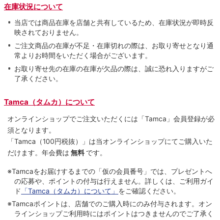
在庫状況について
当店では商品在庫を店舗と共有しているため、在庫状況が即時反
映されておりません。
ご注文商品の在庫が不足・在庫切れの際は、お取り寄せとなり通
常よりお時間をいただく場合がございます。
お取り寄せ先の在庫の在庫が欠品の際は、誠に恐れ入りますがご
了承ください。
Tamca（タムカ）について
オンラインショップでご注⽂いただくには「Tamca」会員登録が必
須となります。
「Tamca
（100円税抜）
」は当オンラインショップにてご購⼊いた
だけます。
年会費は
無料
です。
※Tamcaをお届けするまでの「仮の会員番号」では、プレゼントへ
の応募や、ポイントの付与は⾏えません。詳しくは、ご利⽤ガイ
ド
「Tamca（タムカ）について」
をご確認ください。
※Tamcaポイントは、店舗でのご購⼊時にのみ付与されます。オン
ラインショップご利用時にはポイントはつきませんのでご了承く