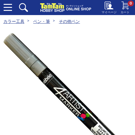
0
マイページ
カート
カラー工具
ペン・筆
その他ペン