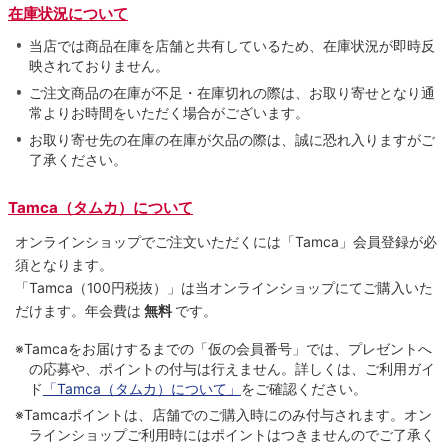
在庫状況について
当店では商品在庫を店舗と共有しているため、在庫状況が即時反
映されておりません。
ご注文商品の在庫が不足・在庫切れの際は、お取り寄せとなり通
常よりお時間をいただく場合がございます。
お取り寄せ先の在庫の在庫が欠品の際は、誠に恐れ入りますがご
了承ください。
Tamca（タムカ）について
オンラインショップでご注⽂いただくには「Tamca」会員登録が必
須となります。
「Tamca
（100円税抜）
」は当オンラインショップにてご購⼊いた
だけます。
年会費は
無料
です。
※Tamcaをお届けするまでの「仮の会員番号」では、プレゼントへ
の応募や、ポイントの付与は⾏えません。詳しくは、ご利⽤ガイ
ド
「Tamca（タムカ）について」
をご確認ください。
※Tamcaポイントは、店舗でのご購⼊時にのみ付与されます。オン
ラインショップご利用時にはポイントはつきませんのでご了承く