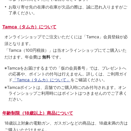
お取り寄せ先の在庫の在庫が欠品の際は、誠に恐れ入りますがご
了承ください。
Tamca（タムカ）について
オンラインショップでご注⽂いただくには「Tamca」会員登録が必
須となります。
「Tamca
（100円税抜）
」は当オンラインショップにてご購⼊いた
だけます。
年会費は
無料
です。
※Tamcaをお届けするまでの「仮の会員番号」では、プレゼントへ
の応募や、ポイントの付与は⾏えません。詳しくは、ご利⽤ガイ
ド
「Tamca（タムカ）について」
をご確認ください。
※Tamcaポイントは、店舗でのご購⼊時にのみ付与されます。オン
ラインショップご利用時にはポイントはつきませんのでご了承く
ださい。
年齢制限（18歳以上）商品について
18歳以上対象の電動ガン、ガスガンなどの商品は、18歳未満の方は
ご購入いただけません。