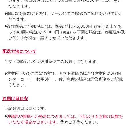
います。個口数追加の場合は個口毎に送料+550 円
をい
（税込）
ただきます。
※個口数を追加する際は、メールにてご確認のご連絡をさせていた
だきます。
※複数商品ご予約の場合は、商品合計が15,000円
以上であ
（税込）
っても1回の発送で15,000円
を下回る場合は、都度送料及
（税込）
び代引手数料をご請求させていただきます。
配送方法について
ヤマト運輸もしくは佐川急便でのお届けになります。
※営業所止めをご希望の方は、ヤマト運輸の場合は営業所名及びセ
ンターコード（数字6桁）、佐川急便の場合は営業所名をご記載
ください。
お届け日目安
下記発送日は目安です。
※
沖縄県や離島への発送につきましては、下記よりもお届け日数を
いただく場合がございます。
予めご了承ください。