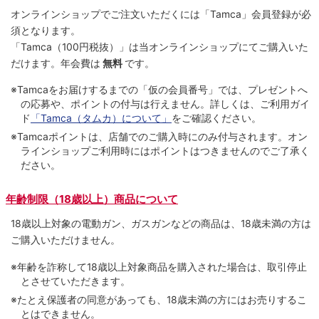
オンラインショップでご注⽂いただくには「Tamca」会員登録が必
須となります。
「Tamca
（100円税抜）
」は当オンラインショップにてご購⼊いた
だけます。
年会費は
無料
です。
※Tamcaをお届けするまでの「仮の会員番号」では、プレゼントへ
の応募や、ポイントの付与は⾏えません。詳しくは、ご利⽤ガイ
ド
「Tamca（タムカ）について」
をご確認ください。
※Tamcaポイントは、店舗でのご購⼊時にのみ付与されます。オン
ラインショップご利用時にはポイントはつきませんのでご了承く
ださい。
年齢制限（18歳以上）商品について
18歳以上対象の電動ガン、ガスガンなどの商品は、18歳未満の方は
ご購入いただけません。
※年齢を詐称して18歳以上対象商品を購入された場合は、取引停止
とさせていただきます。
※たとえ保護者の同意があっても、18歳未満の方にはお売りするこ
とはできません。