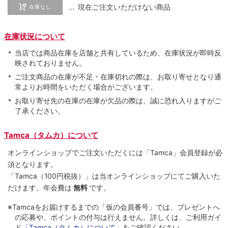
… 現在ご注文いただけない商品
在庫なし
在庫状況について
当店では商品在庫を店舗と共有しているため、在庫状況が即時反
映されておりません。
ご注文商品の在庫が不足・在庫切れの際は、お取り寄せとなり通
常よりお時間をいただく場合がございます。
お取り寄せ先の在庫の在庫が欠品の際は、誠に恐れ入りますがご
了承ください。
Tamca（タムカ）について
オンラインショップでご注⽂いただくには「Tamca」会員登録が必
須となります。
「Tamca
（100円税抜）
」は当オンラインショップにてご購⼊いた
だけます。
年会費は
無料
です。
※Tamcaをお届けするまでの「仮の会員番号」では、プレゼントへ
の応募や、ポイントの付与は⾏えません。詳しくは、ご利⽤ガイ
ド
「Tamca（タムカ）について」
をご確認ください。