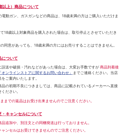
歳以上）商品について
象の電動ガン、ガスガンなどの商品は、18歳未満の方はご購入いただけま
して18歳以上対象商品を購入された場合は、取引停止とさせていただき
者の同意があっても、18歳未満の方にはお売りすることはできません。
品について
に誤送や破損・汚れなどがあった場合は、大変お手数ですが
商品到着後
「オンラインストアに関するお問い合わせ」
までご連絡ください。当店
法をご案内いたします。
商品の初期不良につきましては、商品に記載されているメーカーへ直接
せください。
いままでの返品はお受け出来ませんのでご注意ください。
更・キャンセルについて
商品追加や、別注文との同梱発送は行っておりません。
キャンセルはお受けできませんのでご注意ください。