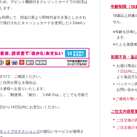
ため、デビット機能付きクレジットカードでの決済は
年齢制限（18
します。
18歳以上対
を利用して、預金口座より即時代金引き落としがされ
せん。
発行されたキャッシュカードを使用したJ-Debitシ
※年齢を詐称
ます。
※たとえ保護
初期不良・返
お届け商品
７日以内
に
すので、ご確認ください。
より返品方
ご住所が異なる場合は、
パッケージ
入者様へお送りいたします。
お問い合わ
」「郵便局」「銀行」「LINE Pay」どこでも可能で
※ご連絡が無
日から14日以内にお支払いください。
ご注文内容変
ご注文後の
ご注文後の
ネットプロテクションズ
の後払いサービスが適用さ