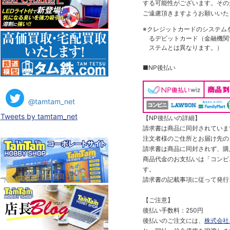
する可能性がございます。その
ご遠慮頂きますようお願いいた
※クレジットカードのシステム
るデビットカード（金融機関で
ステムとは異なります。）
■NP後払い
@tamtam_net
Tweets by tamtam_net
【NP後払いの詳細】
請求書は商品に同封されていま
注文者様のご住所とお届け先の
請求書は商品に同封されず、購
商品代金のお支払いは「コンビニ
す。
請求書の記載事項に従って発行
【ご注意】
後払い手数料：250円
後払いのご注文には、
株式会社