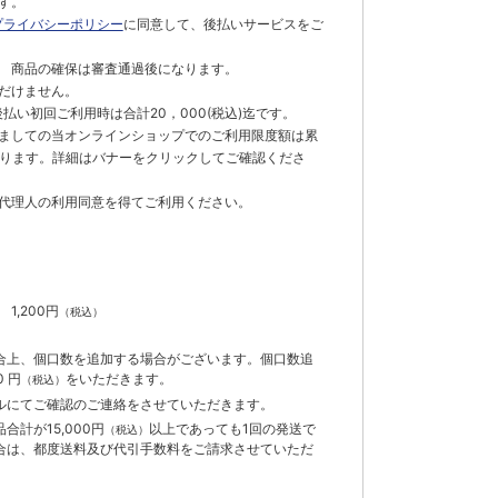
す。
プライバシーポリシー
に同意して、後払いサービスをご
 商品の確保は審査通過後になります。
だけません。
払い初回ご利用時は合計20，000(税込)迄です。
ましての当オンラインショップでのご利用限度額は累
でとなります。詳細はバナーをクリックしてご確認くださ
代理人の利用同意を得てご利用ください。
）
】
1,200円
（税込）
合上、個口数を追加する場合がございます。個口数追
 円
をいただきます。
（税込）
ルにてご確認のご連絡をさせていただきます。
計が15,000円
以上であっても1回の発送で
（税込）
合は、都度送料及び代引手数料をご請求させていただ