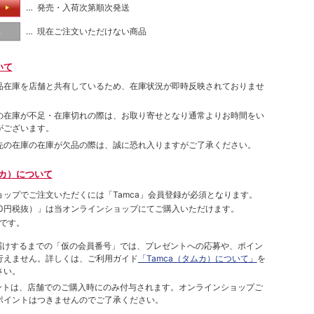
… 発売・入荷次第順次発送
る
… 現在ご注文いただけない商品
し
いて
品在庫を店舗と共有しているため、在庫状況が即時反映されておりませ
の在庫が不足・在庫切れの際は、お取り寄せとなり通常よりお時間をい
がございます。
先の在庫の在庫が欠品の際は、誠に恐れ入りますがご了承ください。
ムカ）について
ョップでご注⽂いただくには「Tamca」会員登録が必須となります。
00円税抜）
」は当オンラインショップにてご購⼊いただけます。
です。
をお届けするまでの「仮の会員番号」では、プレゼントへの応募や、ポイン
⾏えません。詳しくは、ご利⽤ガイド
「Tamca（タムカ）について」
を
さい。
ポイントは、店舗でのご購⼊時にのみ付与されます。オンラインショップご
ポイントはつきませんのでご了承ください。