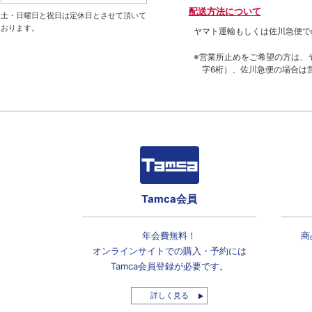
配送方法について
土・日曜日と祝日は定休日とさせて頂いて
おります。
ヤマト運輸もしくは佐川急便で
※営業所止めをご希望の方は、
字6桁）、佐川急便の場合は
Tamca会員
年会費無料！
商
オンラインサイトでの
購入・予約には
Tamca会員登録
が必要です。
詳しく見る