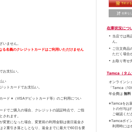
予約す
在庫な
在庫状況につ
当店では商
ん。
ざいません。
ご注文商品
なる名義のクレジットカードはご利用いただけません
ただく場合
お取り寄せ
でお支払い。
Tamca（タ
払い
オンラインシ
ジットカードでお支払い。
「Tamca
（1
年会費は
無料
トカード
※（VISAデビットカード等）
のご利用につい
※Tamca
トの付与は
ードでご購入の場合、クレジットの認証時点で、ご指
ご確認くだ
とされます。
※Tamca
が変更になった場合、変更前の利用金額は後日返金さ
利用時には
は２重引き落としとなり、返金までに最大で60日を要