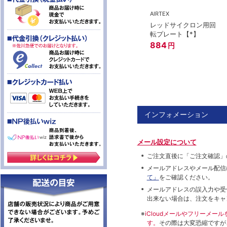
AIRTEX
レッドサイクロン用回
転プレート【*】
884
円
インフォメーション
メール設定について
ご注文直後に「ご注文確認」
メールアドレスやメール配信
て」
をご確認ください。
メールアドレスの誤入力や受
出来ない場合は、注文をキャ
※
iCloudメールやフリーメ
す。
その際は大変恐縮ですが