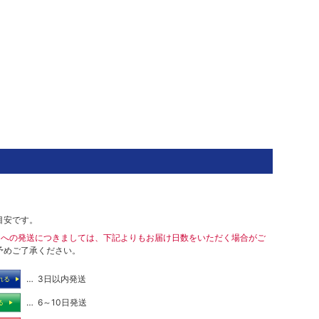
目安です。
島への発送につきましては、下記よりもお届け日数をいただく場合がご
予めご了承ください。
… 3日以内発送
れる
… 6～10日発送
る