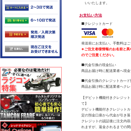
いいたします。
お支払い方法
■クレジットカード
発送前にお支払い。手数料はご
※ご注文者様情報のお名前と異
のでご注意ください。
■代金引換の現金払い
商品お届け時に配送業者へ現金
■代金引換のクレジットカ―ド
商品お届け時に配送業者へクレ
【デビット機能付きクレジッ
て】
デビット機能付きクレジットカ
定の預金口座から代金が引き落
クレジットの認証後に注文内容
れますが、返金されるまでの間