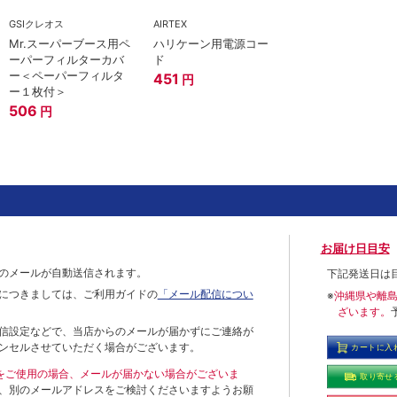
GSIクレオス
AIRTEX
Mr.スーパーブース用ペ
ハリケーン用電源コー
ーパーフィルターカバ
ド
ー＜ペーパーフィルタ
451
円
ー１枚付＞
506
円
お届け日目安
のメールが自動送信されます。
下記発送日は
につきましては、ご利用ガイドの
「メール配信につい
※
沖縄県や離
ざいます。
信設定などで、当店からのメールが届かずにご連絡が
ンセルさせていただく場合がございます。
カートに入
ールをご使用の場合、メールが届かない場合がございま
取り寄せ
、別のメールアドレスをご検討くださいますようお願