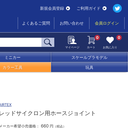
新規会員登録
ご利用ガイド
よくあるご質問
お問い合わせ
会員ログイン
0
0
マイページ
カート
お気に入り
ミニカー
スケールプラモデル
カラー工具
玩具
AIRTEX
レッドサイクロン用ホースジョイント
660
メーカー希望小売価格：
円
（税込）