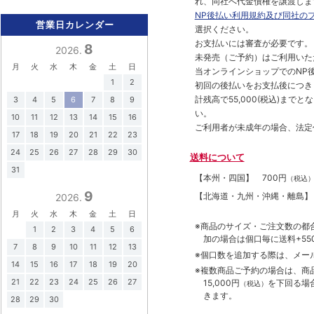
れ、同社へ代金債権を譲渡しま
NP後払い利用規約及び同社の
営業日カレンダー
選択ください。
お支払いには審査が必要です。
8
2026.
未発売（ご予約）はご利用いた
月
火
水
木
金
土
日
当オンラインショップでのNP後
1
2
初回の後払いをお支払後につき
計残高で55,000(税込)ま
3
4
5
6
7
8
9
い。
10
11
12
13
14
15
16
ご利用者が未成年の場合、法定
17
18
19
20
21
22
23
24
25
26
27
28
29
30
送料について
31
【本州・四国】
700円
（税込
9
【北海道・九州・沖縄・離島
2026.
月
火
水
木
金
土
日
※商品のサイズ・ご注文数の都
1
2
3
4
5
6
加の場合は個口毎に送料+550
7
8
9
10
11
12
13
※個口数を追加する際は、メー
14
15
16
17
18
19
20
※複数商品ご予約の場合は、商品合
21
22
23
24
25
26
27
15,000円
を下回る場
（税込）
きます。
28
29
30