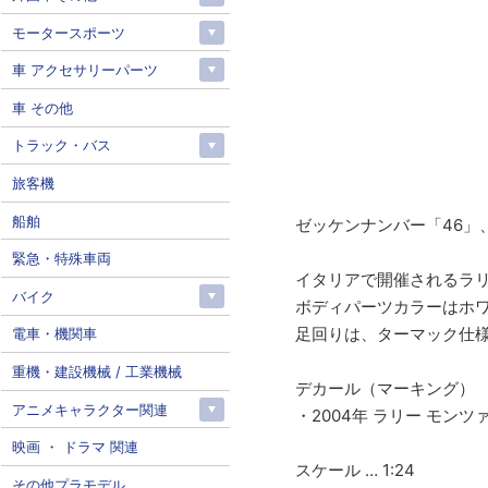
モータースポーツ
車 アクセサリーパーツ
車 その他
トラック・バス
旅客機
船舶
ゼッケンナンバー「46」
緊急・特殊車両
イタリアで開催されるラリ
バイク
ボディパーツカラーはホ
足回りは、ターマック仕
電車・機関車
重機・建設機械 / 工業機械
デカール（マーキング）
アニメキャラクター関連
・2004年 ラリー モンツァ
映画 ・ ドラマ 関連
スケール … 1:24
その他プラモデル