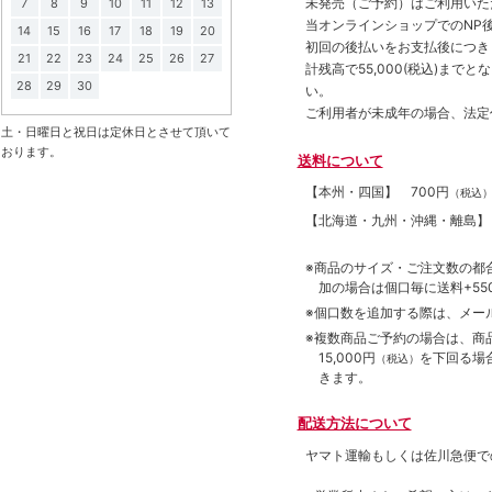
未発売（ご予約）はご利用いた
7
8
9
10
11
12
13
当オンラインショップでのNP後
14
15
16
17
18
19
20
初回の後払いをお支払後につき
21
22
23
24
25
26
27
計残高で55,000(税込)ま
28
29
30
い。
ご利用者が未成年の場合、法定
土・日曜日と祝日は定休日とさせて頂いて
おります。
送料について
【本州・四国】
700円
（税込
【北海道・九州・沖縄・離島
※商品のサイズ・ご注文数の都
加の場合は個口毎に送料+550
※個口数を追加する際は、メー
※複数商品ご予約の場合は、商品合
15,000円
を下回る場
（税込）
きます。
配送方法について
ヤマト運輸もしくは佐川急便で