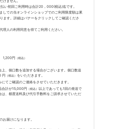
だけません。
払い初回ご利用時は合計20，000(税込)迄です。
ましての当オンラインショップでのご利用限度額は累
でとなります。詳細はバナーをクリックしてご確認くださ
代理人の利用同意を得てご利用ください。
）
】
1,200円
（税込）
合上、個口数を追加する場合がございます。個口数追
 円
をいただきます。
（税込）
ルにてご確認のご連絡をさせていただきます。
計が15,000円
以上であっても1回の発送で
（税込）
合は、都度送料及び代引手数料をご請求させていただ
のお届けになります。