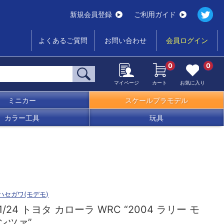
新規会員登録
ご利用ガイド
よくあるご質問
お問い合わせ
会員ログイン
0
0
マイページ
カート
お気に入り
ミニカー
スケールプラモデル
カラー工具
玩具
ハセガワ(モデモ)
1/24 トヨタ カローラ WRC “2004 ラリー モ
ンツァ”