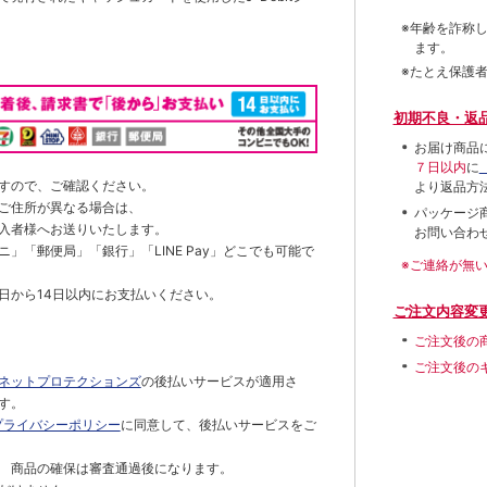
※年齢を詐称
ます。
※たとえ保護
初期不良・返
お届け商品
７日以内
に
すので、ご確認ください。
より返品方
ご住所が異なる場合は、
パッケージ
入者様へお送りいたします。
お問い合わ
」「郵便局」「銀行」「LINE Pay」どこでも可能で
※ご連絡が無
日から14日以内にお支払いください。
ご注文内容変
ご注文後の
ご注文後の
ネットプロテクションズ
の後払いサービスが適用さ
す。
プライバシーポリシー
に同意して、後払いサービスをご
 商品の確保は審査通過後になります。