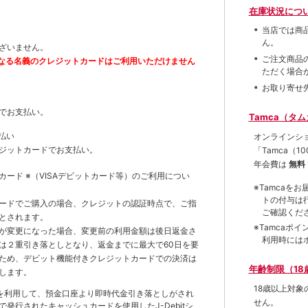
在庫状況につ
当店では商
ん。
ざいません。
ご注文商品
なる名義のクレジットカードはご利用いただけません
ただく場合
お取り寄せ
でお支払い。
Tamca（タ
払い
オンラインシ
ジットカードでお支払い。
「Tamca
（1
年会費は
無料
トカード
※（VISAデビットカード等）
のご利用につい
※Tamca
トの付与は
ードでご購入の場合、クレジットの認証時点で、ご指
ご確認くだ
とされます。
※Tamca
が変更になった場合、変更前の利用金額は後日返金さ
利用時には
は２重引き落としとなり、返金までに最大で60日を要
ため、デビット機能付きクレジットカードでの決済は
年齢制限（18
します。
18歳以上対
を利用して、預金口座より即時代金引き落としがされ
せん。
発行されたキャッシュカードを使用したJ-Debitシ