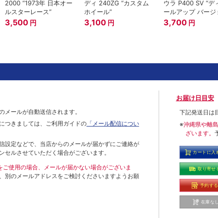
2000 “1973年 日本オー
ディ 240ZG “カスタム
ウラ P400 SV “
ルスターレース”
ホイール”
ールアップ バージ
3,500
3,100
3,700
円
円
円
お届け日目安
のメールが自動送信されます。
下記発送日は
につきましては、ご利用ガイドの
「メール配信につい
※
沖縄県や離
ざいます。
信設定などで、当店からのメールが届かずにご連絡が
ンセルさせていただく場合がございます。
カートに入
ールをご使用の場合、メールが届かない場合がございま
取り寄せ
、別のメールアドレスをご検討くださいますようお願
予約す
在庫な