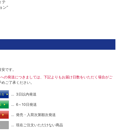
ディテ
ョン”
目安です。
島への発送につきましては、下記よりもお届け日数をいただく場合がご
予めご了承ください。
… 3日以内発送
れる
… 6～10日発送
る
… 発売・入荷次第順次発送
る
… 現在ご注文いただけない商品
し