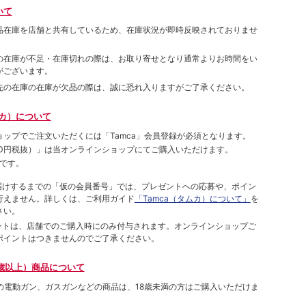
いて
品在庫を店舗と共有しているため、在庫状況が即時反映されておりませ
の在庫が不足・在庫切れの際は、お取り寄せとなり通常よりお時間をい
がございます。
先の在庫の在庫が欠品の際は、誠に恐れ入りますがご了承ください。
ムカ）について
ョップでご注⽂いただくには「Tamca」会員登録が必須となります。
00円税抜）
」は当オンラインショップにてご購⼊いただけます。
です。
をお届けするまでの「仮の会員番号」では、プレゼントへの応募や、ポイン
⾏えません。詳しくは、ご利⽤ガイド
「Tamca（タムカ）について」
を
さい。
ポイントは、店舗でのご購⼊時にのみ付与されます。オンラインショップご
ポイントはつきませんのでご了承ください。
歳以上）商品について
象の電動ガン、ガスガンなどの商品は、18歳未満の方はご購入いただけま