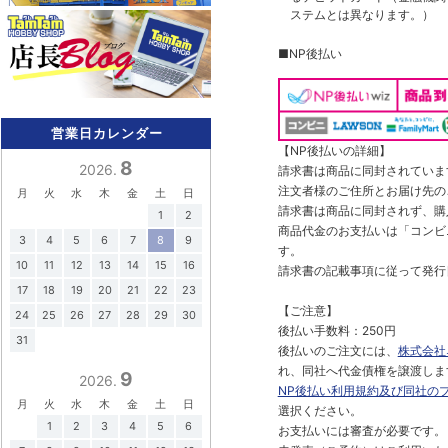
ステムとは異なります。）
■NP後払い
営業日カレンダー
【NP後払いの詳細】
8
2026.
請求書は商品に同封されていま
注文者様のご住所とお届け先の
月
火
水
木
金
土
日
請求書は商品に同封されず、購
1
2
商品代金のお支払いは「コンビニ
3
4
5
6
7
8
9
す。
10
11
12
13
14
15
16
請求書の記載事項に従って発行
17
18
19
20
21
22
23
【ご注意】
24
25
26
27
28
29
30
後払い手数料：250円
31
後払いのご注文には、
株式会社
れ、同社へ代金債権を譲渡しま
9
2026.
NP後払い利用規約及び同社の
月
火
水
木
金
土
日
選択ください。
1
2
3
4
5
6
お支払いには審査が必要です。