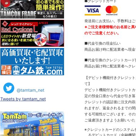
■クレジットカード
発送前にお支払い。手数料はご
※ご注文者様情報のお名前と異
のでご注意ください。
■代金引換の現金払い
商品お届け時に配送業者へ現金
■代金引換のクレジットカ―ド
商品お届け時に配送業者へクレ
【デビット機能付きクレジッ
て】
@tamtam_net
デビット機能付きクレジットカ
定の預金口座から代金が引き落
Tweets by tamtam_net
クレジットの認証後に注文内容
れますが、返金されるまでの間
する可能性がございます。その
ご遠慮頂きますようお願いいた
※クレジットカードのシステム
るデビットカード（金融機関で