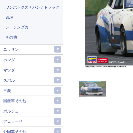
ワンボックス / バン / トラック
SUV
レーシングカー
その他
ニッサン
ホンダ
マツダ
スバル
三菱
国産車その他
ポルシェ
フェラーリ
外国車その他