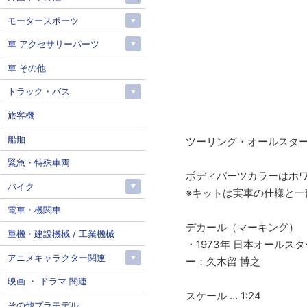
モータースポーツ
車 アクセサリーパーツ
車 その他
トラック・バス
旅客機
船舶
ツーリング・オールスター
緊急・特殊車両
ボディパーツカラーはホ
バイク
※キットは実車の仕様と一
電車・機関車
デカール（マーキング）
重機・建設機械 / 工業機械
・1973年 日本オールスタ
アニメキャラクター関連
ー：久木留 博之
映画 ・ ドラマ 関連
スケール … 1:24
その他プラモデル