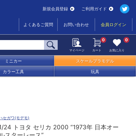
新規会員登録
ご利用ガイド
よくあるご質問
お問い合わせ
会員ログイン
0
0
マイページ
カート
お気に入り
ミニカー
スケールプラモデル
カラー工具
玩具
ハセガワ(モデモ)
1/24 トヨタ セリカ 2000 “1973年 日本オー
ルスターレース”