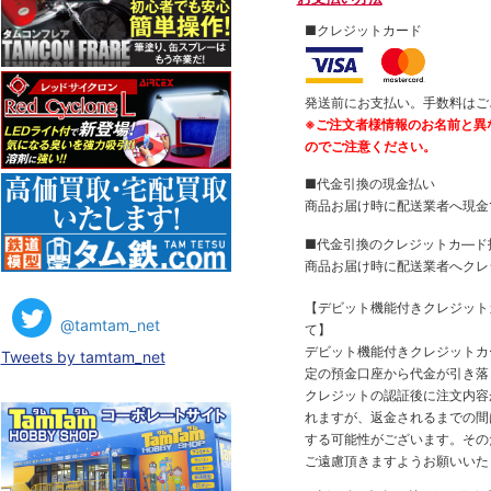
■クレジットカード
発送前にお支払い。手数料はご
※ご注文者様情報のお名前と異
のでご注意ください。
■代金引換の現金払い
商品お届け時に配送業者へ現金
■代金引換のクレジットカ―ド
商品お届け時に配送業者へクレ
【デビット機能付きクレジッ
@tamtam_net
て】
デビット機能付きクレジットカ
Tweets by tamtam_net
定の預金口座から代金が引き落
クレジットの認証後に注文内容
れますが、返金されるまでの間
する可能性がございます。その
ご遠慮頂きますようお願いいた