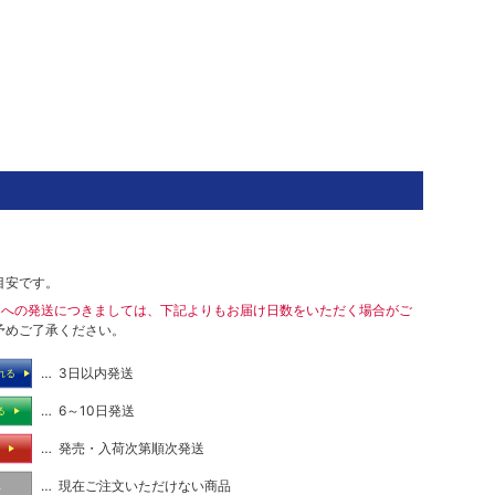
目安です。
島への発送につきましては、下記よりもお届け日数をいただく場合がご
予めご了承ください。
… 3日以内発送
れる
… 6～10日発送
る
… 発売・入荷次第順次発送
る
… 現在ご注文いただけない商品
し