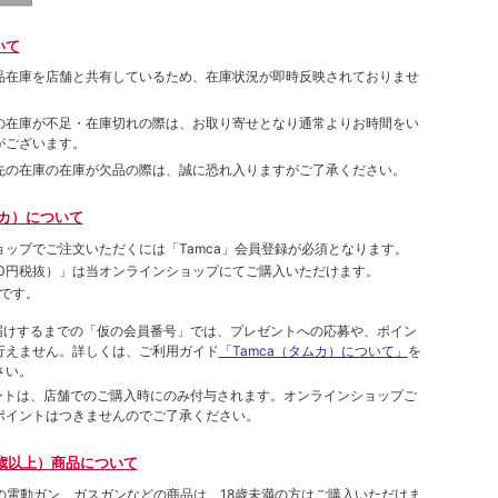
いて
品在庫を店舗と共有しているため、在庫状況が即時反映されておりませ
の在庫が不足・在庫切れの際は、お取り寄せとなり通常よりお時間をい
がございます。
先の在庫の在庫が欠品の際は、誠に恐れ入りますがご了承ください。
ムカ）について
ョップでご注⽂いただくには「Tamca」会員登録が必須となります。
00円税抜）
」は当オンラインショップにてご購⼊いただけます。
です。
をお届けするまでの「仮の会員番号」では、プレゼントへの応募や、ポイン
⾏えません。詳しくは、ご利⽤ガイド
「Tamca（タムカ）について」
を
さい。
ポイントは、店舗でのご購⼊時にのみ付与されます。オンラインショップご
ポイントはつきませんのでご了承ください。
歳以上）商品について
象の電動ガン、ガスガンなどの商品は、18歳未満の方はご購入いただけま