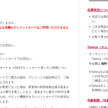
在庫状況につ
当店では商
ん。
ざいません。
ご注文商品
なる名義のクレジットカードはご利用いただけません
ただく場合
お取り寄せ
でお支払い。
Tamca（タ
払い
オンラインシ
ジットカードでお支払い。
「Tamca
（1
年会費は
無料
トカード
※（VISAデビットカード等）
のご利用につい
※Tamca
トの付与は
ードでご購入の場合、クレジットの認証時点で、ご指
ご確認くだ
とされます。
※Tamca
が変更になった場合、変更前の利用金額は後日返金さ
利用時には
は２重引き落としとなり、返金までに最大で60日を要
ため、デビット機能付きクレジットカードでの決済は
年齢制限（18
します。
18歳以上対