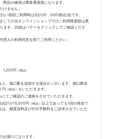
 商品の確保は審査通過後になります。
だけません。
払い初回ご利用時は合計20，000(税込)迄です。
ましての当オンラインショップでのご利用限度額は累
でとなります。詳細はバナーをクリックしてご確認くださ
代理人の利用同意を得てご利用ください。
）
】
1,200円
（税込）
合上、個口数を追加する場合がございます。個口数追
 円
をいただきます。
（税込）
ルにてご確認のご連絡をさせていただきます。
計が15,000円
以上であっても1回の発送で
（税込）
合は、都度送料及び代引手数料をご請求させていただ
のお届けになります。