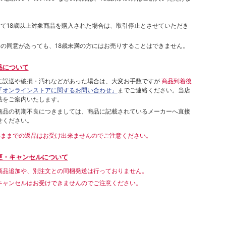
して18歳以上対象商品を購入された場合は、取引停止とさせていただき
者の同意があっても、18歳未満の方にはお売りすることはできません。
品について
に誤送や破損・汚れなどがあった場合は、大変お手数ですが
商品到着後
「オンラインストアに関するお問い合わせ」
までご連絡ください。当店
法をご案内いたします。
商品の初期不良につきましては、商品に記載されているメーカーへ直接
せください。
いままでの返品はお受け出来ませんのでご注意ください。
更・キャンセルについて
商品追加や、別注文との同梱発送は行っておりません。
キャンセルはお受けできませんのでご注意ください。