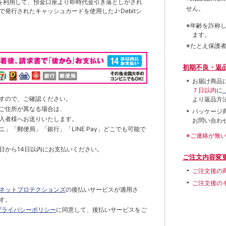
を利用して、預金口座より即時代金引き落としがされ
せん。
発行されたキャッシュカードを使用したJ-Debitシ
※年齢を詐称
ます。
※たとえ保護
初期不良・返
お届け商品
７日以内
に
すので、ご確認ください。
より返品方
ご住所が異なる場合は、
パッケージ
入者様へお送りいたします。
お問い合わ
」「郵便局」「銀行」「LINE Pay」どこでも可能で
※ご連絡が無
日から14日以内にお支払いください。
ご注文内容変
ご注文後の
ご注文後の
ネットプロテクションズ
の後払いサービスが適用さ
す。
プライバシーポリシー
に同意して、後払いサービスをご