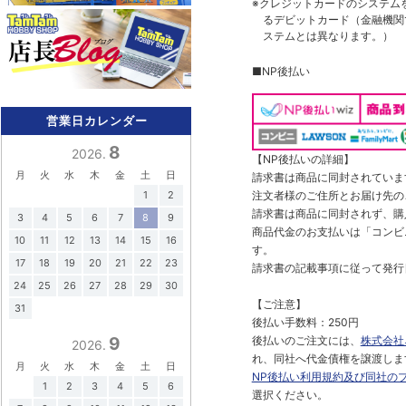
※クレジットカードのシステム
るデビットカード（金融機関で
ステムとは異なります。）
■NP後払い
営業日カレンダー
8
2026.
【NP後払いの詳細】
月
火
水
木
金
土
日
請求書は商品に同封されていま
1
2
注文者様のご住所とお届け先の
請求書は商品に同封されず、購
3
4
5
6
7
8
9
商品代金のお支払いは「コンビニ
10
11
12
13
14
15
16
す。
17
18
19
20
21
22
23
請求書の記載事項に従って発行
24
25
26
27
28
29
30
【ご注意】
31
後払い手数料：250円
9
後払いのご注文には、
株式会社
2026.
れ、同社へ代金債権を譲渡しま
月
火
水
木
金
土
日
NP後払い利用規約及び同社の
1
2
3
4
5
6
選択ください。