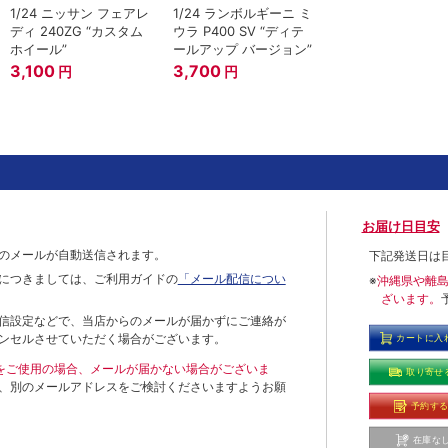
1/24 ニッサン フェアレ
1/24 ランボルギーニ ミ
ディ 240ZG “カスタム
ウラ P400 SV “ディテ
ホイール”
ールアップ バージョン”
3,100
3,700
円
円
お届け日目安
のメールが自動送信されます。
下記発送日は
につきましては、ご利用ガイドの
「メール配信につい
※
沖縄県や離
ざいます。
信設定などで、当店からのメールが届かずにご連絡が
ンセルさせていただく場合がございます。
カートに入
ールをご使用の場合、メールが届かない場合がございま
取り寄せ
、別のメールアドレスをご検討くださいますようお願
予約す
在庫な