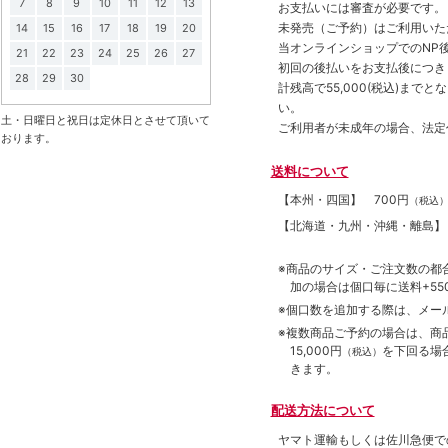
7
8
9
10
11
12
13
お支払いには審査が必要です。
未発売（ご予約）はご利用いた
14
15
16
17
18
19
20
当オンラインショップでのNP後
21
22
23
24
25
26
27
初回の後払いをお支払後につき
28
29
30
計残高で55,000(税込)ま
い。
土・日曜日と祝日は定休日とさせて頂いて
ご利用者が未成年の場合、法定
おります。
送料について
【本州・四国】
700円
（税込
【北海道・九州・沖縄・離島
※商品のサイズ・ご注文数の都
加の場合は個口毎に送料+550
※個口数を追加する際は、メー
※複数商品ご予約の場合は、商品合
15,000円
を下回る場
（税込）
きます。
配送方法について
ヤマト運輸もしくは佐川急便で