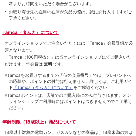
常よりお時間をいただく場合がございます。
お取り寄せ先の在庫の在庫が欠品の際は、誠に恐れ入りますがご
了承ください。
Tamca（タムカ）について
オンラインショップでご注⽂いただくには「Tamca」会員登録が必
須となります。
「Tamca
（100円税抜）
」は当オンラインショップにてご購⼊いた
だけます。
年会費は
無料
です。
※Tamcaをお届けするまでの「仮の会員番号」では、プレゼントへ
の応募や、ポイントの付与は⾏えません。詳しくは、ご利⽤ガイ
ド
「Tamca（タムカ）について」
をご確認ください。
※Tamcaポイントは、店舗でのご購⼊時にのみ付与されます。オン
ラインショップご利用時にはポイントはつきませんのでご了承く
ださい。
年齢制限（18歳以上）商品について
18歳以上対象の電動ガン、ガスガンなどの商品は、18歳未満の方は