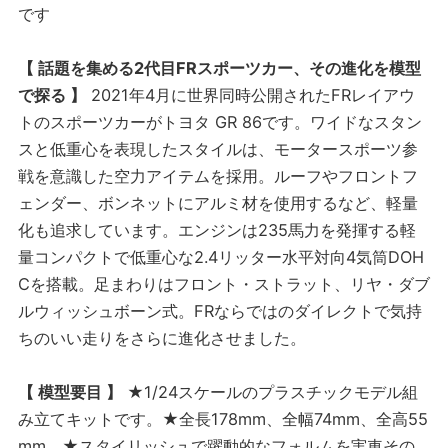
です
【 話題を集める2代目FRスポーツカー、その進化を模型
で探る 】
2021年4月に世界同時公開されたFRレイアウ
トのスポーツカーがトヨタ GR 86です。ワイドなスタン
スと低重心を表現したスタイルは、モータースポーツ参
戦を意識した空力アイテムを採用。ルーフやフロントフ
ェンダー、ボンネットにアルミ材を使用するなど、軽量
化も追求しています。エンジンは235馬力を発揮する軽
量コンパクトで低重心な2.4リッター水平対向4気筒DOH
Cを搭載。足まわりはフロント・ストラット、リヤ・ダブ
ルウィッシュボーン式。FRならではのダイレクトで気持
ちのいい走りをさらに進化させました。
【 模型要目 】
★1/24スケールのプラスチックモデル組
み立てキットです。★全長178mm、全幅74mm、全高55
mm。★スタイリッシュで躍動的なフォルムを実車その