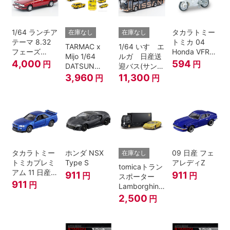
1/64 ランチア
タカラトミー
在庫なし
在庫なし
テーマ 8.32
トミカ 04
TARMAC x
1/64 いすゞエ
フェーズ
Honda VFR
Mijo 1/64
ルガ 日産送
I（赤）
白バイ SCALE
4,000
594
円
円
DATSUN
迎バス(サンラ
1/32
BLUEBIRD
イズカッパー
3,960
11,300
円
円
510 WAGON
M/ 黒）
MOONEYES
SPECIAL
EDITION.
タカラトミー
ホンダ NSX
09 日産 フェ
在庫なし
トミカプレミ
Type S
アレディZ
tomicaトラン
アム 11 日産
911
911
円
円
スポーター
スカイライン
911
円
Lamborghini
GT-R V-
Countach
2,500
円
SPECⅡ Nur
25th
ミニカー
ANNIVERSARY