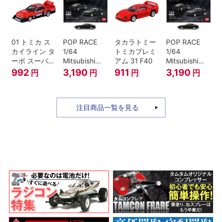
01 トミカ ス
POP RACE
タカラトミー
POP RACE
カイライン タ
1/64
トミカプレミ
1/64
ーボ スーパー
Mitsubishi
アム 31 F40
Mitsubishi
シルエット
Starion Black
Starion Black
992
3,190
911
3,190
円
円
円
円
注目商品一覧を見る