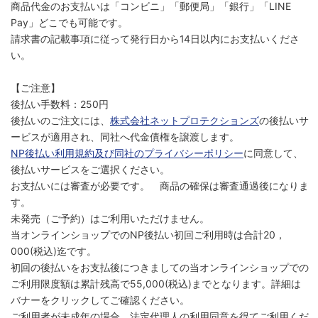
商品代金のお支払いは「コンビニ」「郵便局」「銀行」「LINE
Pay」どこでも可能です。
請求書の記載事項に従って発行日から14日以内にお支払いくださ
い。
【ご注意】
後払い手数料：250円
後払いのご注文には、
株式会社ネットプロテクションズ
の後払いサ
ービスが適用され、同社へ代金債権を譲渡します。
NP後払い利用規約及び同社のプライバシーポリシー
に同意して、
後払いサービスをご選択ください。
お支払いには審査が必要です。 商品の確保は審査通過後になりま
す。
未発売（ご予約）はご利用いただけません。
当オンラインショップでのNP後払い初回ご利用時は合計20，
000(税込)迄です。
初回の後払いをお支払後につきましての当オンラインショップでの
ご利用限度額は累計残高で55,000(税込)までとなります。詳細は
バナーをクリックしてご確認ください。
ご利用者が未成年の場合、法定代理人の利用同意を得てご利用くだ