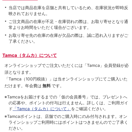
当店では商品在庫を店舗と共有しているため、在庫状況が即時反
映されておりません。
ご注文商品の在庫が不足・在庫切れの際は、お取り寄せとなり通
常よりお時間をいただく場合がございます。
お取り寄せ先の在庫の在庫が欠品の際は、誠に恐れ入りますがご
了承ください。
Tamca（タムカ）について
オンラインショップでご注⽂いただくには「Tamca」会員登録が必
須となります。
「Tamca
（100円税抜）
」は当オンラインショップにてご購⼊いた
だけます。
年会費は
無料
です。
※Tamcaをお届けするまでの「仮の会員番号」では、プレゼントへ
の応募や、ポイントの付与は⾏えません。詳しくは、ご利⽤ガイ
ド
「Tamca（タムカ）について」
をご確認ください。
※Tamcaポイントは、店舗でのご購⼊時にのみ付与されます。オン
ラインショップご利用時にはポイントはつきませんのでご了承く
ださい。