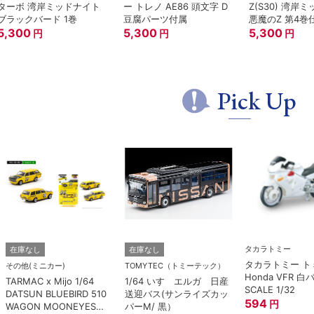
ターボ 湾岸ミッドナイト
ー トレノ AE86 頭文字 D
Z(S30) 湾岸
ブラックバード 1巻
豆腐パーツ付属
悪魔のZ 第4巻
5,300
5,300
5,300
円
円
円
Pick Up
タカラトミー
在庫なし
在庫なし
タカラトミー トミ
その他(ミニカー)
TOMYTEC（トミーテック）
Honda VFR 白
TARMAC x Mijo 1/64
1/64 いすゞエルガ 日産
SCALE 1/32
DATSUN BLUEBIRD 510
送迎バス(サンライズカッ
594
円
WAGON MOONEYES
パーM/ 黒）