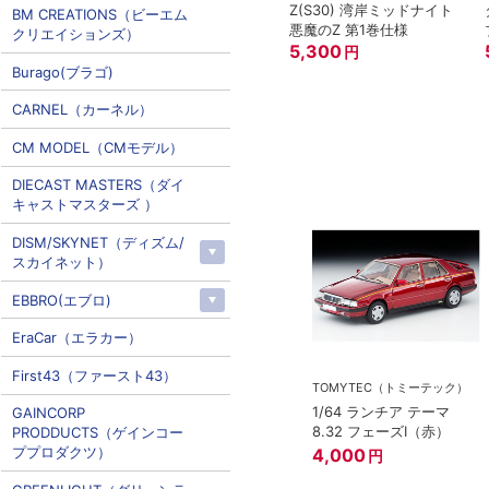
Z(S30) 湾岸ミッドナイト
BM CREATIONS（ビーエム
悪魔のZ 第1巻仕様
クリエイションズ）
5,300
円
Burago(ブラゴ)
CARNEL（カーネル）
CM MODEL（CMモデル）
DIECAST MASTERS（ダイ
キャストマスターズ ）
DISM/SKYNET（ディズム/
スカイネット）
EBBRO(エブロ)
EraCar（エラカー）
First43（ファースト43）
ー
TOMYTEC（トミーテック）
ミアム 07 ラン
1/64 ランチア テーマ
GAINCORP
ニ エッセンサ
8.32 フェーズI（赤）
PRODDUCTS（ゲインコー
ププロダクツ）
4,000
円