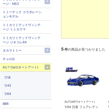
ージ・NEO
トミーテック コラボレーシ
ョンモデル
トミカリミテッドヴィンテ
ージ トミカラマ
トミカリミテッドヴィンテ
ージ ジオコレ64
5
件
の商品が見つかりました
タカラトミー
チョロQ
AUＴOart(オートアート)
1/18
1/43
1/64
AUTOART(オートアート)
BBR
1/64 日産 フェアレディ