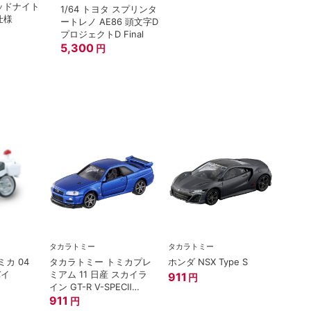
ミッドナイト
1/64 トヨタ スプリンタ
仕様
ートレノ AE86 頭文字D
プロジェクトD Final
5,300
円
タカラトミー
タカラトミー
タカラ
カ 04
タカラトミー トミカプレ
ホンダ NSX Type S
トミ
バイ
ミアム 11 日産 スカイラ
プレミア
911
円
イン GT-R V-SPECⅡ
西部警
Nur ミニカー
911
1,21
円