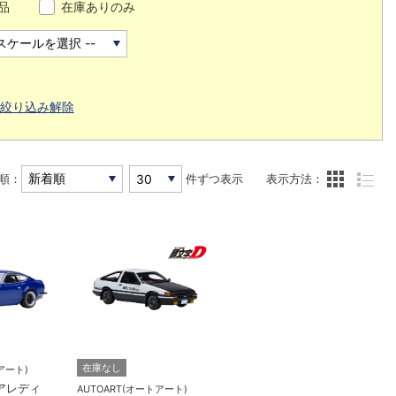
品
在庫ありのみ
絞り込み解除
順：
件ずつ表示
表示方法：
在庫なし
アート)
ェアレディ
AUTOART(オートアート)