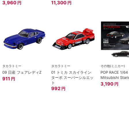
SPECIAL EDITION.
3,960
11,300
円
円
タカラトミー
タカラトミー
その他(ミニカー)
09 日産 フェアレディZ
01 トミカ スカイライン
POP RACE 1/64
ターボ スーパーシルエッ
Mitsubishi Stari
911
円
ト
3,190
円
992
円