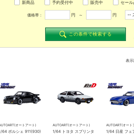
新商品
予約受付中
販売中
セール
円 ～
円
価格帯：
この条件で検索する
表示
AUTOART(オートアート)
AUTOART(オートアート)
AUTOART(オート
1/64 ポルシェ 911(930)
1/64 トヨタ スプリンタ
1/64 日産 フ