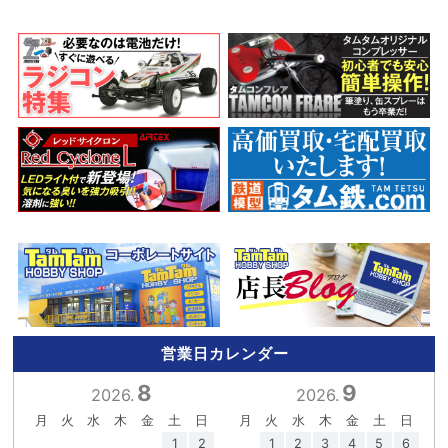
営業日カレンダー
8
9
2026.
2026.
月
火
水
木
金
土
日
月
火
水
木
金
土
日
1
2
1
2
3
4
5
6