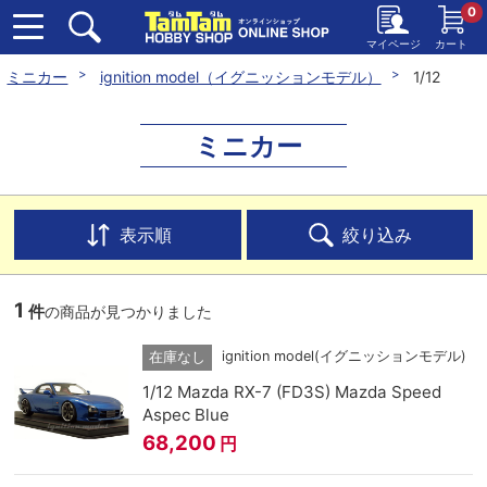
0
マイページ
カート
ミニカー
ignition model（イグニッションモデル）
1/12
ミニカー
表示順
絞り込み
1
件
の商品が見つかりました
ignition model(イグニッションモデル)
在庫なし
1/12 Mazda RX-7 (FD3S) Mazda Speed
Aspec Blue
68,200
円