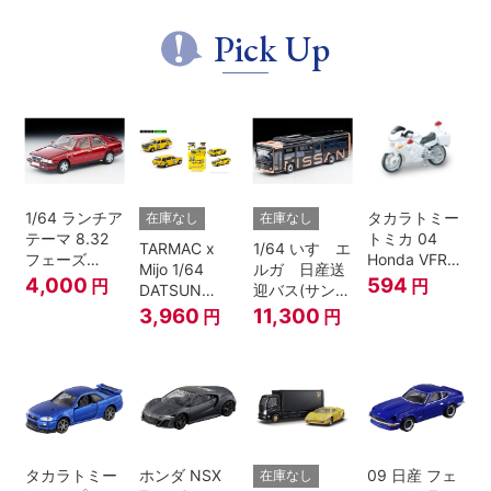
Pick Up
1/64 ランチア
タカラトミー
在庫なし
在庫なし
テーマ 8.32
トミカ 04
TARMAC x
1/64 いすゞエ
フェーズ
Honda VFR
Mijo 1/64
ルガ 日産送
I（赤）
白バイ SCALE
4,000
594
円
円
DATSUN
迎バス(サンラ
1/32
BLUEBIRD
イズカッパー
3,960
11,300
円
円
510 WAGON
M/ 黒）
MOONEYES
SPECIAL
EDITION.
タカラトミー
ホンダ NSX
09 日産 フェ
在庫なし