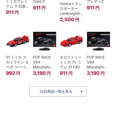
トミカプレミ
Type S
アレディZ
tomicaトラン
アム 11 日産
911
911
円
円
スポーター
スカイライン
911
円
Lamborghini
GT-R V-
Countach
2,500
円
SPECⅡ Nur
25th
ミニカー
ANNIVERSARY
01 トミカ ス
POP RACE
タカラトミー
POP RACE
カイライン タ
1/64
トミカプレミ
1/64
ーボ スーパー
Mitsubishi
アム 31 F40
Mitsubishi
シルエット
Starion Black
Starion Black
992
3,190
911
3,190
円
円
円
円
注目商品一覧を見る