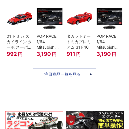
ミニカー
ANNIVERSARY
01 トミカ ス
POP RACE
タカラトミー
POP RACE
カイライン タ
1/64
トミカプレミ
1/64
ーボ スーパー
Mitsubishi
アム 31 F40
Mitsubishi
シルエット
Starion Black
Starion Black
992
3,190
911
3,190
円
円
円
円
注目商品一覧を見る