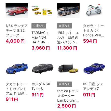
1/64 ランチア
タカラトミー
在庫なし
在庫なし
テーマ 8.32
トミカ 04
TARMAC x
1/64 いすゞエ
フェーズ
Honda VFR
Mijo 1/64
ルガ 日産送
I（赤）
白バイ SCALE
4,000
594
円
円
DATSUN
迎バス(サンラ
1/32
BLUEBIRD
イズカッパー
3,960
11,300
円
円
510 WAGON
M/ 黒）
MOONEYES
SPECIAL
EDITION.
タカラトミー
ホンダ NSX
09 日産 フェ
在庫なし
トミカプレミ
Type S
アレディZ
tomicaトラン
アム 11 日産
911
911
円
円
スポーター
スカイライン
911
円
Lamborghini
GT-R V-
Countach
2,500
円
SPECⅡ Nur
25th