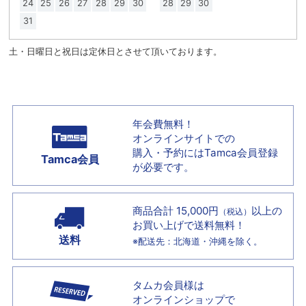
24
25
26
27
28
29
30
28
29
30
31
土・日曜日と祝日は定休日とさせて頂いております。
年会費無料！
オンラインサイトでの
購入・予約には
Tamca会員登録
Tamca会員
が必要です。
商品合計 15,000円
以上の
（税込）
お買い上げで
送料無料！
送料
※配送先：北海道・沖縄を除く。
タムカ会員様は
オンラインショップで