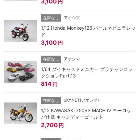
3,100
円
アオシマ
在庫なし
1/12 Honda Monkey125 パールネビュラレッ
ド
3,100
円
アオシマ
在庫なし
1/64 ダイキャストミニカー グラチャンコレ
クションPart.13
814
円
SKYNET(アオシマ)
在庫なし
1/12 KAWASAKI 750SS MACH IV ヨーロッ
パ仕様 キャンディーゴールド
2,700
円