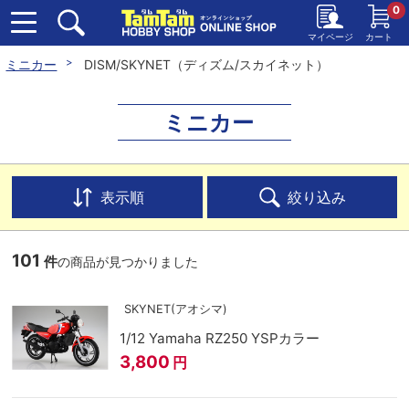
0
マイページ
カート
ミニカー
DISM/SKYNET（ディズム/スカイネット）
ミニカー
表示順
絞り込み
101
件
の商品が見つかりました
SKYNET(アオシマ)
1/12 Yamaha RZ250 YSPカラー
3,800
円